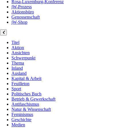
Rosa-Luxemburg-Konferenz
jW-Prozess
Aktionsbüro
Genossenschaft
jW-Shop
Titel
Aktion
Ansichten
Schwerpunkt
Thema
Inland
Ausland
Kapital & Arbeit
Feuilleton
Sport
Politisches Buch
Betrieb & Gewerkschaft
Antifaschismus
Natur & Wissenschaft
Feminismus
Geschichte
Medien