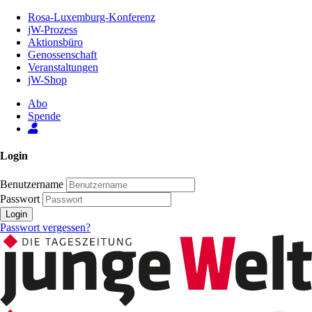
Zum
Rosa-Luxemburg-Konferenz
Inhalt
jW-Prozess
der
Aktionsbüro
Seite
Genossenschaft
Veranstaltungen
jW-Shop
Abo
Spende
Login
Benutzername
Passwort
Login
Passwort vergessen?