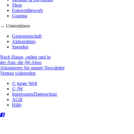
Shop
Fotowettbewerb
Granma
→ Unterstützen
Genossenschaft
Aktionsbüro
Spenden
Nach Hause, online und in
der App: die jW-Abos
Abonnieren Sie unsere Newsletter
Vertrag widerrufen
© junge Welt
© JW
Impressum/Datenschutz
AGB
Hilfe