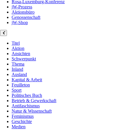
Rosa-Luxemburg-Konferenz
jW-Prozess
Aktionsbüro
Genossenschaft
jW-Shop
Titel
Aktion
Ansichten
Schwerpunkt
Thema
Inland
Ausland
Kapital & Arbeit
Feuilleton
Sport
Politisches Buch
Betrieb & Gewerkschaft
Antifaschismus
Natur & Wissenschaft
Feminismus
Geschichte
Medien