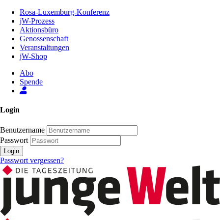
Zum
Rosa-Luxemburg-Konferenz
Inhalt
jW-Prozess
der
Aktionsbüro
Seite
Genossenschaft
Veranstaltungen
jW-Shop
Abo
Spende
Login
Benutzername
Passwort
Login
Passwort vergessen?