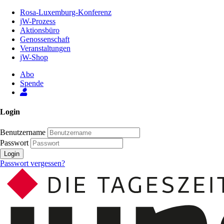
Zum
Rosa-Luxemburg-Konferenz
Inhalt
jW-Prozess
der
Aktionsbüro
Seite
Genossenschaft
Veranstaltungen
jW-Shop
Abo
Spende
Login
Benutzername
Passwort
Login
Passwort vergessen?