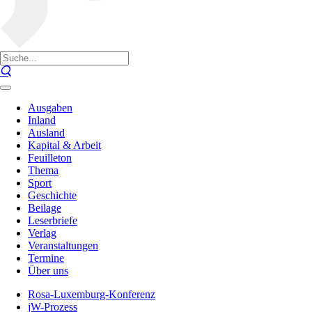
Ausgaben
Inland
Ausland
Kapital & Arbeit
Feuilleton
Thema
Sport
Geschichte
Beilage
Leserbriefe
Verlag
Veranstaltungen
Termine
Über uns
Rosa-Luxemburg-Konferenz
jW-Prozess