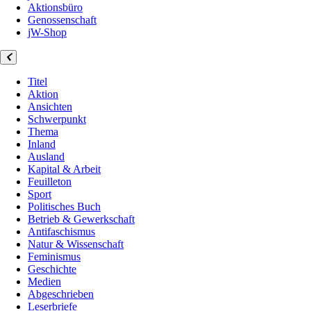
Aktionsbüro
Genossenschaft
jW-Shop
Titel
Aktion
Ansichten
Schwerpunkt
Thema
Inland
Ausland
Kapital & Arbeit
Feuilleton
Sport
Politisches Buch
Betrieb & Gewerkschaft
Antifaschismus
Natur & Wissenschaft
Feminismus
Geschichte
Medien
Abgeschrieben
Leserbriefe