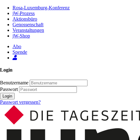
Zum
Rosa-Luxemburg-Konferenz
Inhalt
jW-Prozess
der
Aktionsbüro
Seite
Genossenschaft
Veranstaltungen
jW-Shop
Abo
Spende
Login
Benutzername
Passwort
Login
Passwort vergessen?