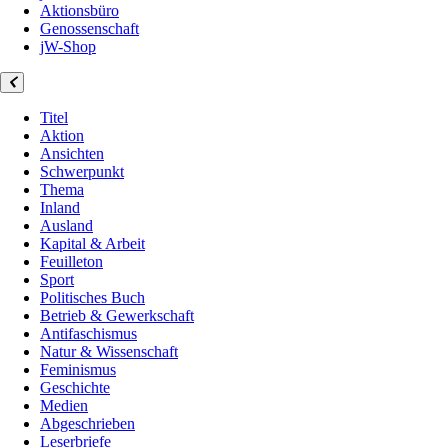
Aktionsbüro
Genossenschaft
jW-Shop
Titel
Aktion
Ansichten
Schwerpunkt
Thema
Inland
Ausland
Kapital & Arbeit
Feuilleton
Sport
Politisches Buch
Betrieb & Gewerkschaft
Antifaschismus
Natur & Wissenschaft
Feminismus
Geschichte
Medien
Abgeschrieben
Leserbriefe