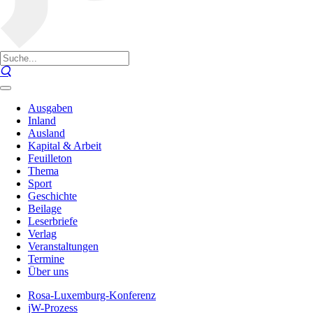
Ausgaben
Inland
Ausland
Kapital & Arbeit
Feuilleton
Thema
Sport
Geschichte
Beilage
Leserbriefe
Verlag
Veranstaltungen
Termine
Über uns
Rosa-Luxemburg-Konferenz
jW-Prozess