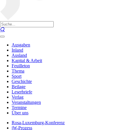
Ausgaben
Inland
Ausland
Kapital & Arbeit
Feuilleton
Thema
Sport
Geschichte
Beilage
Leserbriefe
Verlag
Veranstaltungen
Termine
Über uns
Rosa-Luxemburg-Konferenz
jW-Prozess