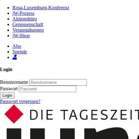
Zum
Rosa-Luxemburg-Konferenz
Inhalt
jW-Prozess
der
Aktionsbüro
Seite
Genossenschaft
Veranstaltungen
jW-Shop
Abo
Spende
Login
Benutzername
Passwort
Login
Passwort vergessen?