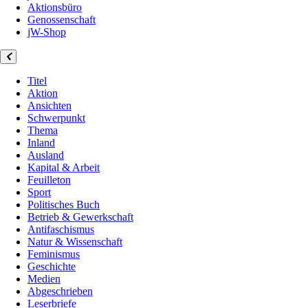
Aktionsbüro
Genossenschaft
jW-Shop
Titel
Aktion
Ansichten
Schwerpunkt
Thema
Inland
Ausland
Kapital & Arbeit
Feuilleton
Sport
Politisches Buch
Betrieb & Gewerkschaft
Antifaschismus
Natur & Wissenschaft
Feminismus
Geschichte
Medien
Abgeschrieben
Leserbriefe