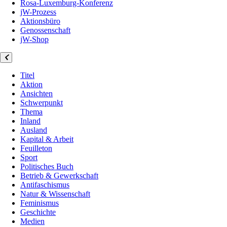
Rosa-Luxemburg-Konferenz
jW-Prozess
Aktionsbüro
Genossenschaft
jW-Shop
Titel
Aktion
Ansichten
Schwerpunkt
Thema
Inland
Ausland
Kapital & Arbeit
Feuilleton
Sport
Politisches Buch
Betrieb & Gewerkschaft
Antifaschismus
Natur & Wissenschaft
Feminismus
Geschichte
Medien