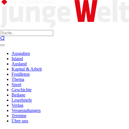
Ausgaben
Inland
Ausland
Kapital & Arbeit
Feuilleton
Thema
Sport
Geschichte
Beilage
Leserbriefe
Verlag
Veranstaltungen
Termine
Über uns