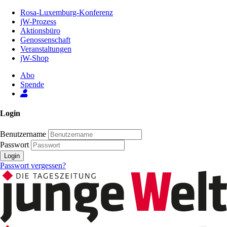
Zum
Rosa-Luxemburg-Konferenz
Inhalt
jW-Prozess
der
Aktionsbüro
Seite
Genossenschaft
Veranstaltungen
jW-Shop
Abo
Spende
Login
Benutzername
Passwort
Login
Passwort vergessen?