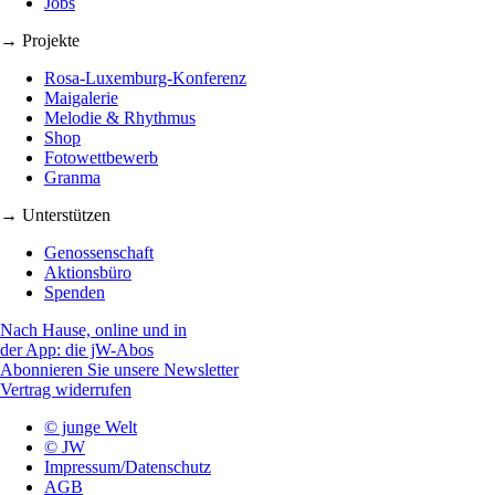
Jobs
→ Projekte
Rosa-Luxemburg-Konferenz
Maigalerie
Melodie & Rhythmus
Shop
Fotowettbewerb
Granma
→ Unterstützen
Genossenschaft
Aktionsbüro
Spenden
Nach Hause, online und in
der App: die jW-Abos
Abonnieren Sie unsere Newsletter
Vertrag widerrufen
© junge Welt
© JW
Impressum/Datenschutz
AGB