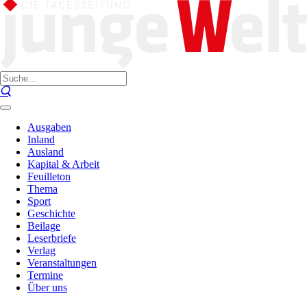
Ausgaben
Inland
Ausland
Kapital & Arbeit
Feuilleton
Thema
Sport
Geschichte
Beilage
Leserbriefe
Verlag
Veranstaltungen
Termine
Über uns