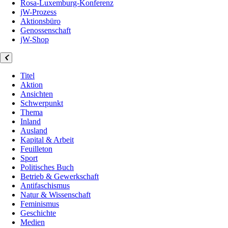
Rosa-Luxemburg-Konferenz
jW-Prozess
Aktionsbüro
Genossenschaft
jW-Shop
Titel
Aktion
Ansichten
Schwerpunkt
Thema
Inland
Ausland
Kapital & Arbeit
Feuilleton
Sport
Politisches Buch
Betrieb & Gewerkschaft
Antifaschismus
Natur & Wissenschaft
Feminismus
Geschichte
Medien