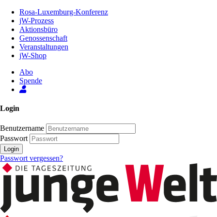
Zum
Rosa-Luxemburg-Konferenz
Inhalt
jW-Prozess
der
Aktionsbüro
Seite
Genossenschaft
Veranstaltungen
jW-Shop
Abo
Spende
Login
Benutzername
Passwort
Login
Passwort vergessen?