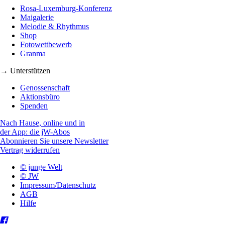
Rosa-Luxemburg-Konferenz
Maigalerie
Melodie & Rhythmus
Shop
Fotowettbewerb
Granma
→ Unterstützen
Genossenschaft
Aktionsbüro
Spenden
Nach Hause, online und in
der App: die jW-Abos
Abonnieren Sie unsere Newsletter
Vertrag widerrufen
© junge Welt
© JW
Impressum/Datenschutz
AGB
Hilfe