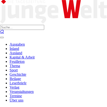
Ausgaben
Inland
Ausland
Kapital & Arbeit
Feuilleton
Thema
Sport
Geschichte
Beilage
Leserbriefe
Verlag
Veranstaltungen
Termine
Über uns