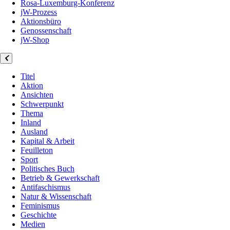
Rosa-Luxemburg-Konferenz
jW-Prozess
Aktionsbüro
Genossenschaft
jW-Shop
Titel
Aktion
Ansichten
Schwerpunkt
Thema
Inland
Ausland
Kapital & Arbeit
Feuilleton
Sport
Politisches Buch
Betrieb & Gewerkschaft
Antifaschismus
Natur & Wissenschaft
Feminismus
Geschichte
Medien