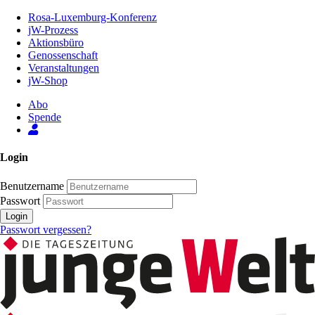
Zum
Rosa-Luxemburg-Konferenz
Inhalt
jW-Prozess
der
Aktionsbüro
Seite
Genossenschaft
Veranstaltungen
jW-Shop
Abo
Spende
Login
Benutzername
Passwort
Login
Passwort vergessen?