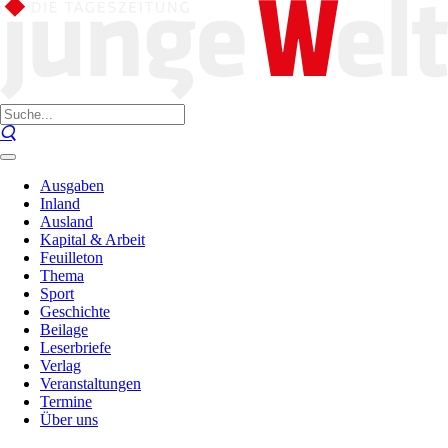
Ausgaben
Inland
Ausland
Kapital & Arbeit
Feuilleton
Thema
Sport
Geschichte
Beilage
Leserbriefe
Verlag
Veranstaltungen
Termine
Über uns