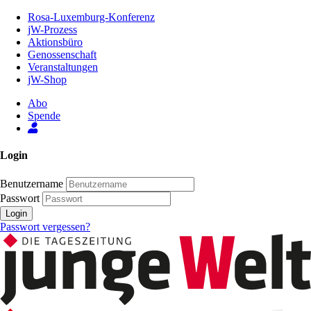
Zum
Rosa-Luxemburg-Konferenz
Inhalt
jW-Prozess
der
Aktionsbüro
Seite
Genossenschaft
Veranstaltungen
jW-Shop
Abo
Spende
Login
Benutzername
Passwort
Login
Passwort vergessen?