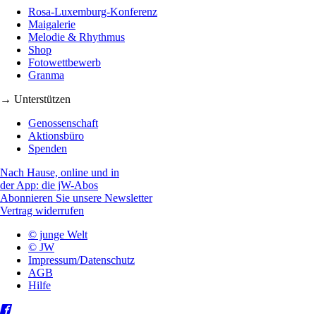
Rosa-Luxemburg-Konferenz
Maigalerie
Melodie & Rhythmus
Shop
Fotowettbewerb
Granma
→ Unterstützen
Genossenschaft
Aktionsbüro
Spenden
Nach Hause, online und in
der App: die jW-Abos
Abonnieren Sie unsere Newsletter
Vertrag widerrufen
© junge Welt
© JW
Impressum/Datenschutz
AGB
Hilfe