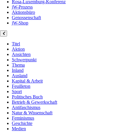
Rosa-Luxemburg-Konferenz
jW-Prozess
Aktionsbüro
Genossenschaft
jW-Shop
Titel
Aktion
Ansichten
Schwerpunkt
Thema
Inland
Ausland
Kapital & Arbeit
Feuilleton
Sport
Politisches Buch
Betrieb & Gewerkschaft
Antifaschismus
Natur & Wissenschaft
Feminismus
Geschichte
Medien