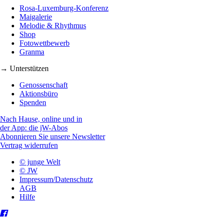
Rosa-Luxemburg-Konferenz
Maigalerie
Melodie & Rhythmus
Shop
Fotowettbewerb
Granma
→ Unterstützen
Genossenschaft
Aktionsbüro
Spenden
Nach Hause, online und in
der App: die jW-Abos
Abonnieren Sie unsere Newsletter
Vertrag widerrufen
© junge Welt
© JW
Impressum/Datenschutz
AGB
Hilfe