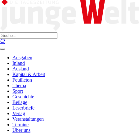
Ausgaben
Inland
Ausland
Kapital & Arbeit
Feuilleton
Thema
Sport
Geschichte
Beilage
Leserbriefe
Verlag
Veranstaltungen
Termine
Über uns