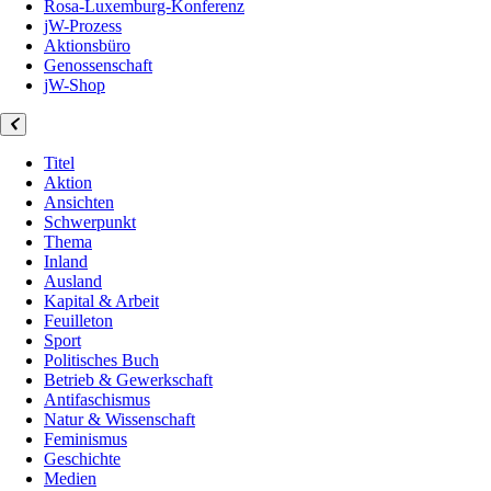
Rosa-Luxemburg-Konferenz
jW-Prozess
Aktionsbüro
Genossenschaft
jW-Shop
Titel
Aktion
Ansichten
Schwerpunkt
Thema
Inland
Ausland
Kapital & Arbeit
Feuilleton
Sport
Politisches Buch
Betrieb & Gewerkschaft
Antifaschismus
Natur & Wissenschaft
Feminismus
Geschichte
Medien