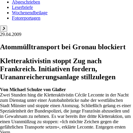
Abgeschrieben
Leserbriefe
Wochenendbeilage
Fotoreportagen
29.04.2009
Atommülltransport bei Gronau blockiert
Kletteraktivistin stoppt Zug nach
Frankreich. Initiativen fordern,
Urananreicherungsanlage stillzulegen
Von
Michael Schulze von Glaßer
Zwei Stunden hing die Kletteraktivistin Cécile Lecomte in der Nacht
zum Dienstag unter einer Autobahnbrücke nahe der westfälischen
Stadt Münster und stoppte einen Atomzug. Schließlich gelang es einer
Spezial­einheit der Bundespolizei, die junge Französin abzuseilen und
in Gewahrsam zu nehmen. Es war bereits ihre dritte Kletteraktion, um
einen Uranmüllzug zu stoppen: »Ich möchte Zeichen gegen die
gefährlichen Transporte setzen«, erklärte Lecomte. Entgegen ersten
Verm...