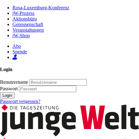
Zum
Rosa-Luxemburg-Konferenz
Inhalt
jW-Prozess
der
Aktionsbüro
Seite
Genossenschaft
Veranstaltungen
jW-Shop
Abo
Spende
Login
Benutzername
Passwort
Login
Passwort vergessen?