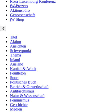
Rosa-Luxemburg-Konferenz
jW-Prozess
Aktionsbüro
Genossenschaft
jW-Shop
Titel
Aktion
Ansichten
Schwerpunkt
Thema
Inland
Ausland
Kapital & Arbeit
Feuilleton
Sport
Politisches Buch
Betrieb & Gewerkschaft
Antifaschismus
Natur & Wissenschaft
Feminismus
Geschichte
Medien