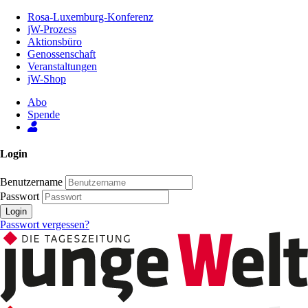
Zum
Rosa-Luxemburg-Konferenz
Inhalt
jW-Prozess
der
Aktionsbüro
Seite
Genossenschaft
Veranstaltungen
jW-Shop
Abo
Spende
Login
Benutzername
Passwort
Login
Passwort vergessen?