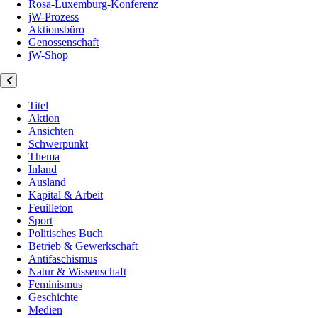
Rosa-Luxemburg-Konferenz
jW-Prozess
Aktionsbüro
Genossenschaft
jW-Shop
Titel
Aktion
Ansichten
Schwerpunkt
Thema
Inland
Ausland
Kapital & Arbeit
Feuilleton
Sport
Politisches Buch
Betrieb & Gewerkschaft
Antifaschismus
Natur & Wissenschaft
Feminismus
Geschichte
Medien