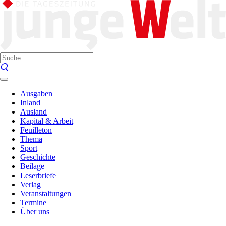
Ausgaben
Inland
Ausland
Kapital & Arbeit
Feuilleton
Thema
Sport
Geschichte
Beilage
Leserbriefe
Verlag
Veranstaltungen
Termine
Über uns