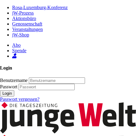
Zum
Rosa-Luxemburg-Konferenz
Inhalt
jW-Prozess
der
Aktionsbüro
Seite
Genossenschaft
Veranstaltungen
jW-Shop
Abo
Spende
Login
Benutzername
Passwort
Login
Passwort vergessen?