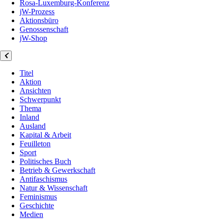
Rosa-Luxemburg-Konferenz
jW-Prozess
Aktionsbüro
Genossenschaft
jW-Shop
Titel
Aktion
Ansichten
Schwerpunkt
Thema
Inland
Ausland
Kapital & Arbeit
Feuilleton
Sport
Politisches Buch
Betrieb & Gewerkschaft
Antifaschismus
Natur & Wissenschaft
Feminismus
Geschichte
Medien