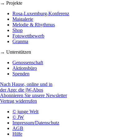
→ Projekte
Rosa-Luxemburg-Konferenz
Maigalerie
Melodie & Rhythmus
Shop
Fotowettbewerb
Granma
→ Unterstützen
Genossenschaft
Aktionsbüro
Spenden
Nach Hause, online und in
der App: die jW-Abos
Abonnieren Sie unsere Newsletter
Vertrag widerrufen
© junge Welt
© JW
Impressum/Datenschutz
AGB
Hilfe