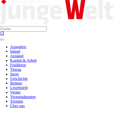
Ausgaben
Inland
Ausland
Kapital & Arbeit
Feuilleton
Thema
Sport
Geschichte
Beilage
Leserbriefe
Verlag
Veranstaltungen
Termine
Über uns