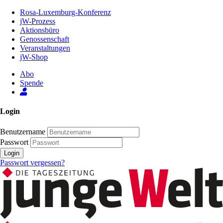
Zum
Rosa-Luxemburg-Konferenz
Inhalt
jW-Prozess
der
Aktionsbüro
Seite
Genossenschaft
Veranstaltungen
jW-Shop
Abo
Spende
Login
Benutzername
Passwort
Login
Passwort vergessen?