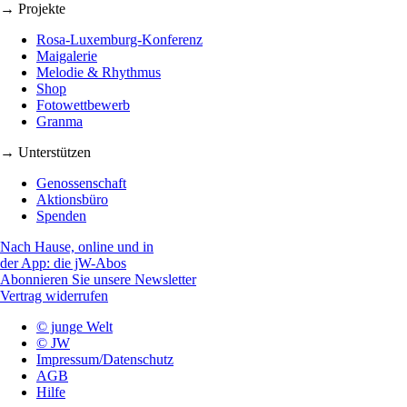
→ Projekte
Rosa-Luxemburg-Konferenz
Maigalerie
Melodie & Rhythmus
Shop
Fotowettbewerb
Granma
→ Unterstützen
Genossenschaft
Aktionsbüro
Spenden
Nach Hause, online und in
der App: die jW-Abos
Abonnieren Sie unsere Newsletter
Vertrag widerrufen
© junge Welt
© JW
Impressum/Datenschutz
AGB
Hilfe