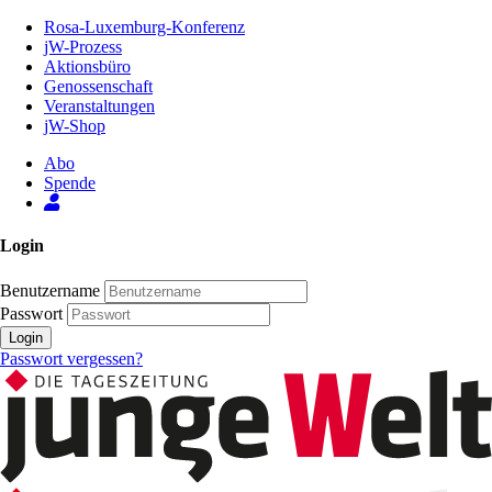
Zum
Rosa-Luxemburg-Konferenz
Inhalt
jW-Prozess
der
Aktionsbüro
Seite
Genossenschaft
Veranstaltungen
jW-Shop
Abo
Spende
Login
Benutzername
Passwort
Login
Passwort vergessen?