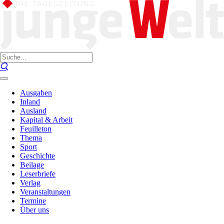
Ausgaben
Inland
Ausland
Kapital & Arbeit
Feuilleton
Thema
Sport
Geschichte
Beilage
Leserbriefe
Verlag
Veranstaltungen
Termine
Über uns