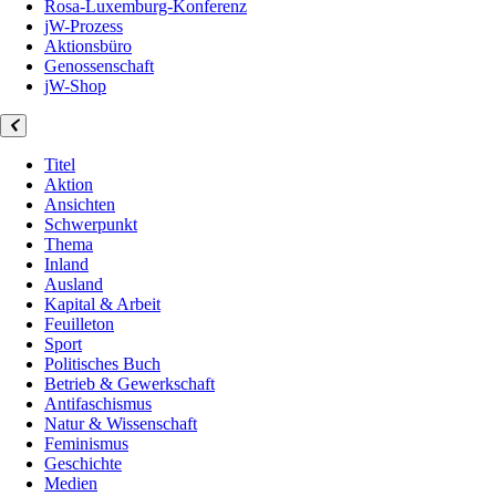
Rosa-Luxemburg-Konferenz
jW-Prozess
Aktionsbüro
Genossenschaft
jW-Shop
Titel
Aktion
Ansichten
Schwerpunkt
Thema
Inland
Ausland
Kapital & Arbeit
Feuilleton
Sport
Politisches Buch
Betrieb & Gewerkschaft
Antifaschismus
Natur & Wissenschaft
Feminismus
Geschichte
Medien