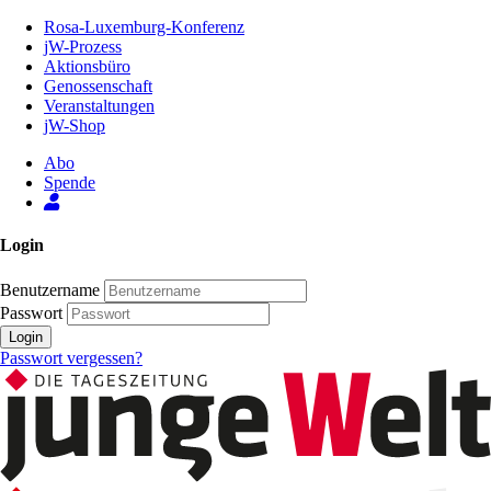
Zum
Rosa-Luxemburg-Konferenz
Inhalt
jW-Prozess
der
Aktionsbüro
Seite
Genossenschaft
Veranstaltungen
jW-Shop
Abo
Spende
Login
Benutzername
Passwort
Login
Passwort vergessen?