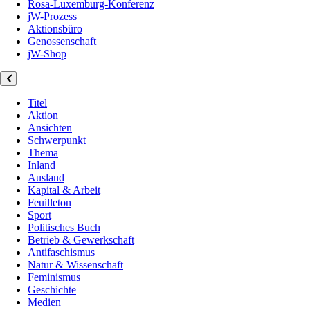
Rosa-Luxemburg-Konferenz
jW-Prozess
Aktionsbüro
Genossenschaft
jW-Shop
Titel
Aktion
Ansichten
Schwerpunkt
Thema
Inland
Ausland
Kapital & Arbeit
Feuilleton
Sport
Politisches Buch
Betrieb & Gewerkschaft
Antifaschismus
Natur & Wissenschaft
Feminismus
Geschichte
Medien