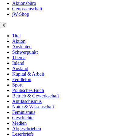
Aktionsbüro
Genossenschaft
jW-Shop
Titel
Aktion
Ansichten
Schwerpunkt
Thema
Inland
Ausland
Kapital & Arbeit
Feuilleton
Sport
Politisches Buch
Betrieb & Gewerkschaft
Antifaschismus
Natur & Wissenschaft
Feminismus
Geschichte
Medien
Abgeschrieben
Leserbriefe