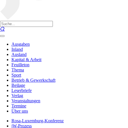
Ausgaben
Inland
Ausland
Kapital & Arbeit
Feuilleton
Thema
Sport
Betrieb & Gewerkschaft
Beilage
Leserbriefe
Verlag
Veranstaltungen
Termine
Über uns
Rosa-Luxemburg-Konferenz
jW-Prozess