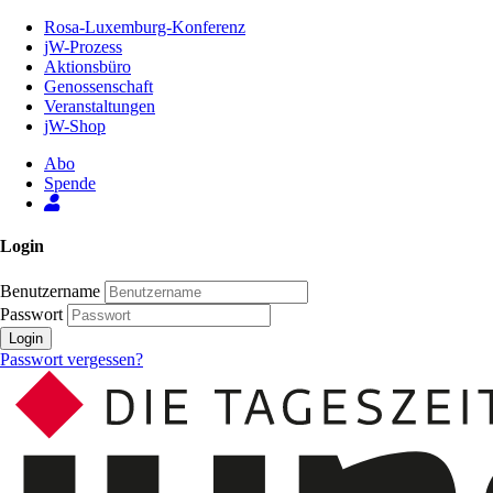
Zum
Rosa-Luxemburg-Konferenz
Inhalt
jW-Prozess
der
Aktionsbüro
Seite
Genossenschaft
Veranstaltungen
jW-Shop
Abo
Spende
Login
Benutzername
Passwort
Login
Passwort vergessen?