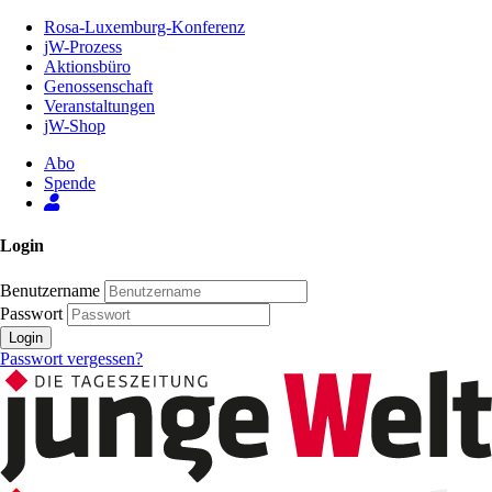
Zum
Rosa-Luxemburg-Konferenz
Inhalt
jW-Prozess
der
Aktionsbüro
Seite
Genossenschaft
Veranstaltungen
jW-Shop
Abo
Spende
Login
Benutzername
Passwort
Login
Passwort vergessen?