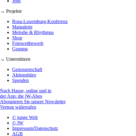
Jobs
→ Projekte
Rosa-Luxemburg-Konferenz
Maigalerie
Melodie & Rhythmus
Shop
Fotowettbewerb
Granma
→ Unterstützen
Genossenschaft
Aktionsbüro
Spenden
Nach Hause, online und in
der App: die jW-Abos
Abonnieren Sie unsere Newsletter
Vertrag widerrufen
© junge Welt
© JW
Impressum/Datenschutz
AGB