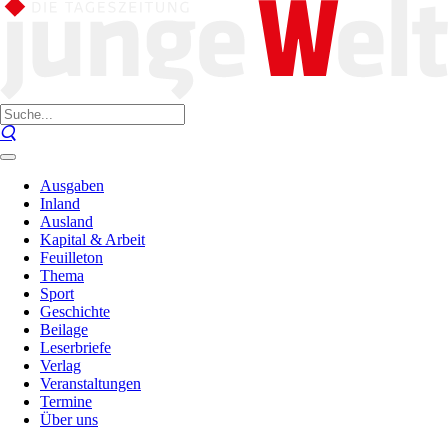
Ausgaben
Inland
Ausland
Kapital & Arbeit
Feuilleton
Thema
Sport
Geschichte
Beilage
Leserbriefe
Verlag
Veranstaltungen
Termine
Über uns