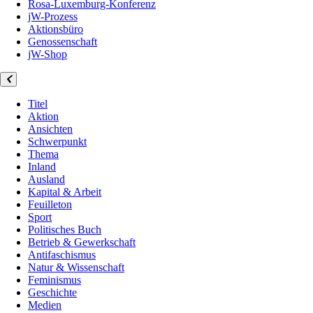
Rosa-Luxemburg-Konferenz
jW-Prozess
Aktionsbüro
Genossenschaft
jW-Shop
Titel
Aktion
Ansichten
Schwerpunkt
Thema
Inland
Ausland
Kapital & Arbeit
Feuilleton
Sport
Politisches Buch
Betrieb & Gewerkschaft
Antifaschismus
Natur & Wissenschaft
Feminismus
Geschichte
Medien