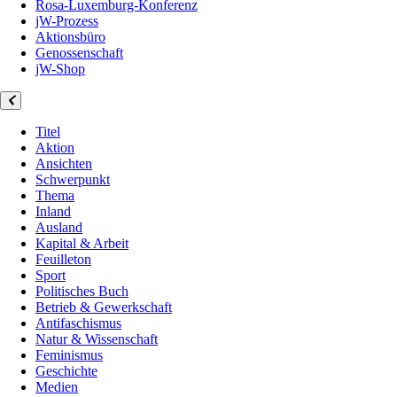
Rosa-Luxemburg-Konferenz
jW-Prozess
Aktionsbüro
Genossenschaft
jW-Shop
Titel
Aktion
Ansichten
Schwerpunkt
Thema
Inland
Ausland
Kapital & Arbeit
Feuilleton
Sport
Politisches Buch
Betrieb & Gewerkschaft
Antifaschismus
Natur & Wissenschaft
Feminismus
Geschichte
Medien