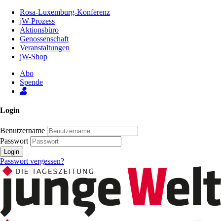
Zum
Rosa-Luxemburg-Konferenz
Inhalt
jW-Prozess
der
Aktionsbüro
Seite
Genossenschaft
Veranstaltungen
jW-Shop
Abo
Spende
Login
Benutzername
Passwort
Login
Passwort vergessen?