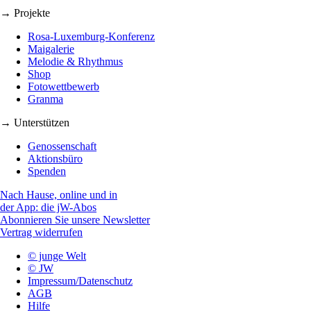
→ Projekte
Rosa-Luxemburg-Konferenz
Maigalerie
Melodie & Rhythmus
Shop
Fotowettbewerb
Granma
→ Unterstützen
Genossenschaft
Aktionsbüro
Spenden
Nach Hause, online und in
der App: die jW-Abos
Abonnieren Sie unsere Newsletter
Vertrag widerrufen
© junge Welt
© JW
Impressum/Datenschutz
AGB
Hilfe