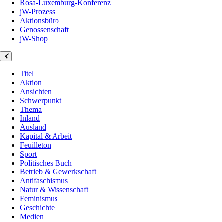
Rosa-Luxemburg-Konferenz
jW-Prozess
Aktionsbüro
Genossenschaft
jW-Shop
Titel
Aktion
Ansichten
Schwerpunkt
Thema
Inland
Ausland
Kapital & Arbeit
Feuilleton
Sport
Politisches Buch
Betrieb & Gewerkschaft
Antifaschismus
Natur & Wissenschaft
Feminismus
Geschichte
Medien