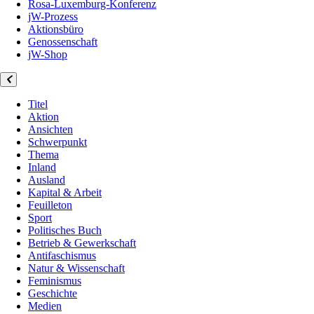
Rosa-Luxemburg-Konferenz
jW-Prozess
Aktionsbüro
Genossenschaft
jW-Shop
Titel
Aktion
Ansichten
Schwerpunkt
Thema
Inland
Ausland
Kapital & Arbeit
Feuilleton
Sport
Politisches Buch
Betrieb & Gewerkschaft
Antifaschismus
Natur & Wissenschaft
Feminismus
Geschichte
Medien