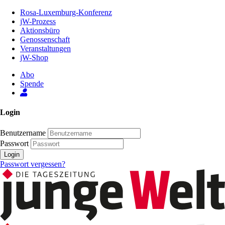
Zum
Rosa-Luxemburg-Konferenz
Inhalt
jW-Prozess
der
Aktionsbüro
Seite
Genossenschaft
Veranstaltungen
jW-Shop
Abo
Spende
Login
Benutzername
Passwort
Login
Passwort vergessen?