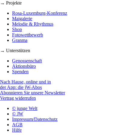
→ Projekte
Rosa-Luxemburg-Konferenz
Maigalerie
Melodie & Rhythmus
Shop
Fotowettbewerb
Granma
→ Unterstützen
Genossenschaft
Aktionsbüro
Spenden
Nach Hause, online und in
der App: die jW-Abos
Abonnieren Sie unsere Newsletter
Vertrag widerrufen
© junge Welt
© JW
Impressum/Datenschutz
AGB
Hilfe