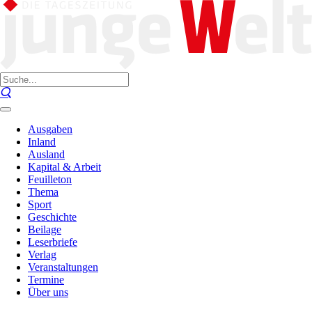
Ausgaben
Inland
Ausland
Kapital & Arbeit
Feuilleton
Thema
Sport
Geschichte
Beilage
Leserbriefe
Verlag
Veranstaltungen
Termine
Über uns