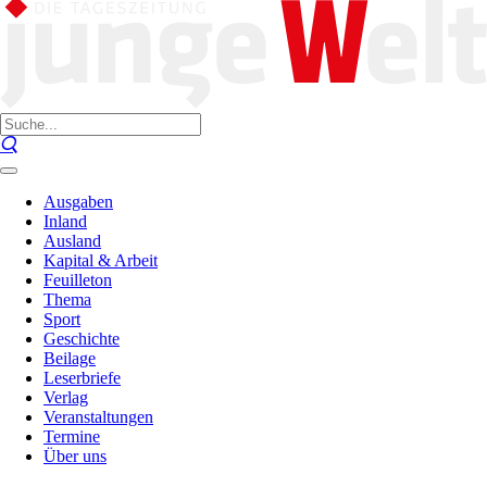
Ausgaben
Inland
Ausland
Kapital & Arbeit
Feuilleton
Thema
Sport
Geschichte
Beilage
Leserbriefe
Verlag
Veranstaltungen
Termine
Über uns