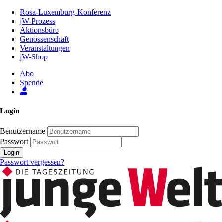
Zum
Rosa-Luxemburg-Konferenz
Inhalt
jW-Prozess
der
Aktionsbüro
Seite
Genossenschaft
Veranstaltungen
jW-Shop
Abo
Spende
Login
Benutzername
Passwort
Login
Passwort vergessen?