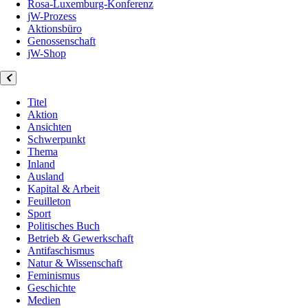
Rosa-Luxemburg-Konferenz
jW-Prozess
Aktionsbüro
Genossenschaft
jW-Shop
Titel
Aktion
Ansichten
Schwerpunkt
Thema
Inland
Ausland
Kapital & Arbeit
Feuilleton
Sport
Politisches Buch
Betrieb & Gewerkschaft
Antifaschismus
Natur & Wissenschaft
Feminismus
Geschichte
Medien