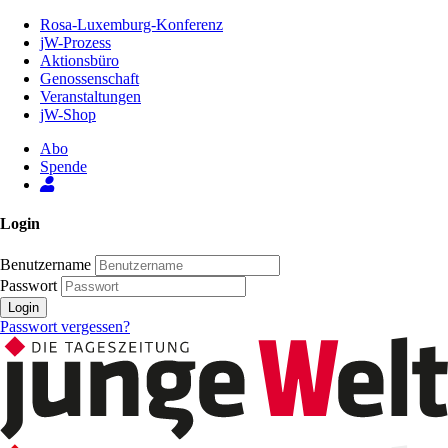
Zum
Rosa-Luxemburg-Konferenz
Inhalt
jW-Prozess
der
Aktionsbüro
Seite
Genossenschaft
Veranstaltungen
jW-Shop
Abo
Spende
Login
Benutzername
Passwort
Login
Passwort vergessen?