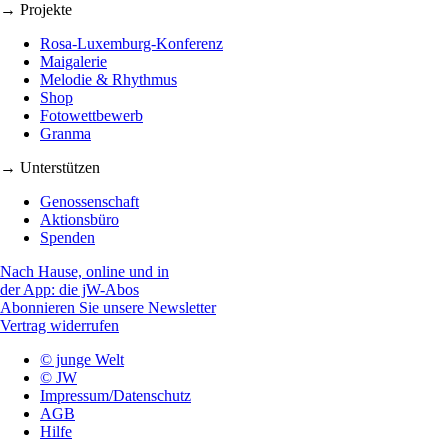
→ Projekte
Rosa-Luxemburg-Konferenz
Maigalerie
Melodie & Rhythmus
Shop
Fotowettbewerb
Granma
→ Unterstützen
Genossenschaft
Aktionsbüro
Spenden
Nach Hause, online und in
der App: die jW-Abos
Abonnieren Sie unsere Newsletter
Vertrag widerrufen
© junge Welt
© JW
Impressum/Datenschutz
AGB
Hilfe