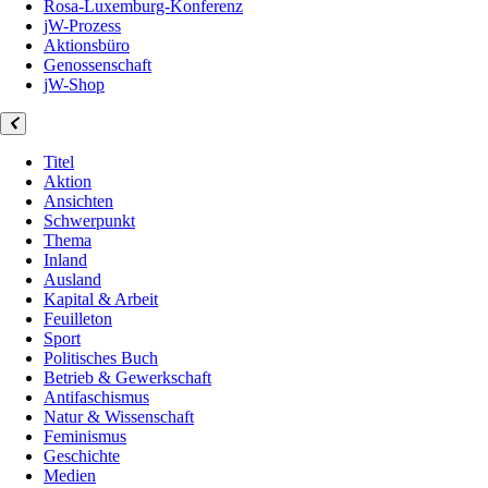
Rosa-Luxemburg-Konferenz
jW-Prozess
Aktionsbüro
Genossenschaft
jW-Shop
Titel
Aktion
Ansichten
Schwerpunkt
Thema
Inland
Ausland
Kapital & Arbeit
Feuilleton
Sport
Politisches Buch
Betrieb & Gewerkschaft
Antifaschismus
Natur & Wissenschaft
Feminismus
Geschichte
Medien