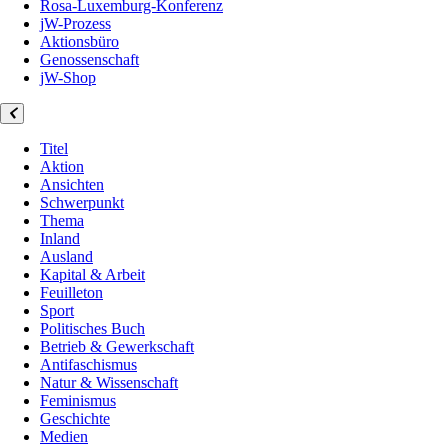
Rosa-Luxemburg-Konferenz
jW-Prozess
Aktionsbüro
Genossenschaft
jW-Shop
Titel
Aktion
Ansichten
Schwerpunkt
Thema
Inland
Ausland
Kapital & Arbeit
Feuilleton
Sport
Politisches Buch
Betrieb & Gewerkschaft
Antifaschismus
Natur & Wissenschaft
Feminismus
Geschichte
Medien