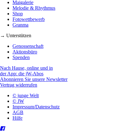
Maigalerie
Melodie & Rhythmus
Shop
Fotowettbewerb
Granma
→ Unterstützen
Genossenschaft
Aktionsbüro
Spenden
Nach Hause, online und in
der App: die jW-Abos
Abonnieren Sie unsere Newsletter
Vertrag widerrufen
© junge Welt
© JW
Impressum/Datenschutz
AGB
Hilfe