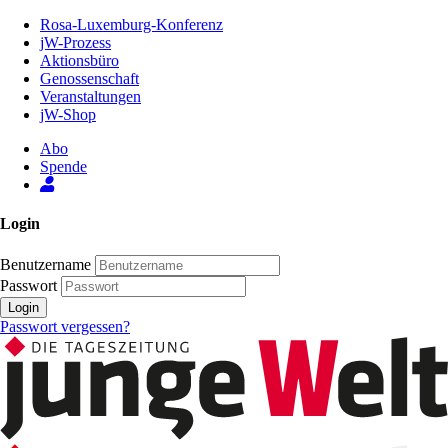
Zum
Rosa-Luxemburg-Konferenz
Inhalt
jW-Prozess
der
Aktionsbüro
Seite
Genossenschaft
Veranstaltungen
jW-Shop
Abo
Spende
Login
Benutzername
Passwort
Login
Passwort vergessen?