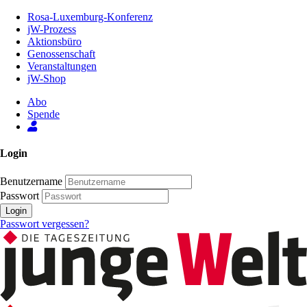
Zum
Rosa-Luxemburg-Konferenz
Inhalt
jW-Prozess
der
Aktionsbüro
Seite
Genossenschaft
Veranstaltungen
jW-Shop
Abo
Spende
Login
Benutzername
Passwort
Login
Passwort vergessen?