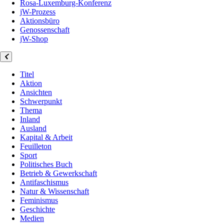
Rosa-Luxemburg-Konferenz
jW-Prozess
Aktionsbüro
Genossenschaft
jW-Shop
Titel
Aktion
Ansichten
Schwerpunkt
Thema
Inland
Ausland
Kapital & Arbeit
Feuilleton
Sport
Politisches Buch
Betrieb & Gewerkschaft
Antifaschismus
Natur & Wissenschaft
Feminismus
Geschichte
Medien