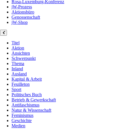
Rosa-Luxemburg-Konferenz
jW-Prozess
Aktionsbüro
Genossenschaft
jW-Shop
Titel
Aktion
Ansichten
Schwerpunkt
Thema
Inland
Ausland
Kapital & Arbeit
Feuilleton
Sport
Politisches Buch
Betrieb & Gewerkschaft
Antifaschismus
Natur & Wissenschaft
Feminismus
Geschichte
Medien