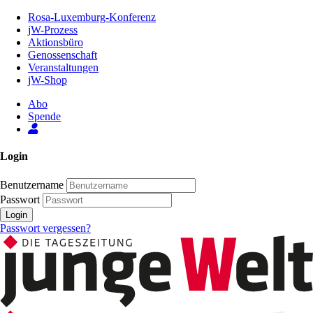
Zum
Rosa-Luxemburg-Konferenz
Inhalt
jW-Prozess
der
Aktionsbüro
Seite
Genossenschaft
Veranstaltungen
jW-Shop
Abo
Spende
Login
Benutzername
Passwort
Login
Passwort vergessen?