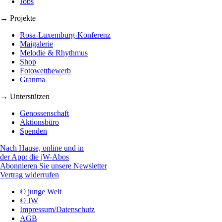
Jobs
→ Projekte
Rosa-Luxemburg-Konferenz
Maigalerie
Melodie & Rhythmus
Shop
Fotowettbewerb
Granma
→ Unterstützen
Genossenschaft
Aktionsbüro
Spenden
Nach Hause, online und in
der App: die jW-Abos
Abonnieren Sie unsere Newsletter
Vertrag widerrufen
© junge Welt
© JW
Impressum/Datenschutz
AGB