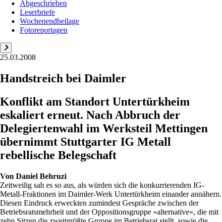
Abgeschrieben
Leserbriefe
Wochenendbeilage
Fotoreportagen
25.03.2008
Handstreich bei Daimler
Konflikt am Standort Untertürkheim
eskaliert erneut. Nach Abbruch der
Delegiertenwahl im Werksteil Mettingen
übernimmt Stuttgarter IG Metall
rebellische Belegschaft
Von
Daniel Behruzi
Zeitweilig sah es so aus, als würden sich die konkurrierenden IG-
Metall-Fraktionen im Daimler-Werk Untertürkheim einander annähern.
Diesen Eindruck erweckten zumindest Gespräche zwischen der
Betriebsratsmehrheit und der Oppositionsgruppe »alternative«, die mit
zehn Sitzen die zweitgrößte Gruppe im Betriebsrat stellt, sowie die