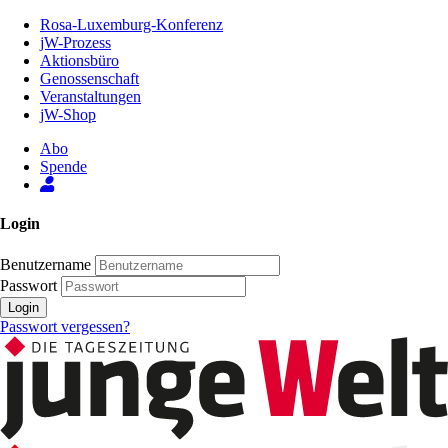
Zum
Rosa-Luxemburg-Konferenz
Inhalt
jW-Prozess
der
Aktionsbüro
Seite
Genossenschaft
Veranstaltungen
jW-Shop
Abo
Spende
Login
Benutzername
Passwort
Login
Passwort vergessen?