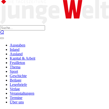
Ausgaben
Inland
Ausland
Kapital & Arbeit
Feuilleton
Thema
Sport
Geschichte
Beilage
Leserbriefe
Verlag
Veranstaltungen
Termine
Über uns