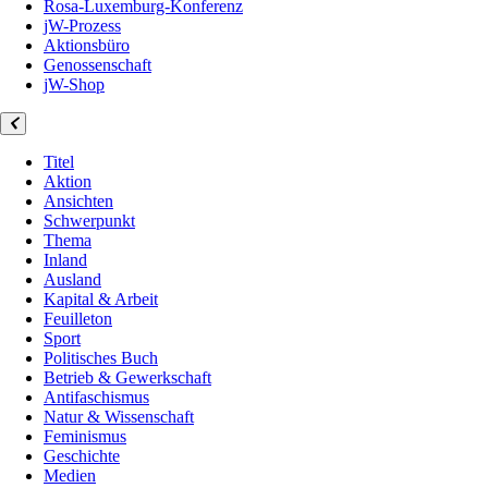
Rosa-Luxemburg-Konferenz
jW-Prozess
Aktionsbüro
Genossenschaft
jW-Shop
Titel
Aktion
Ansichten
Schwerpunkt
Thema
Inland
Ausland
Kapital & Arbeit
Feuilleton
Sport
Politisches Buch
Betrieb & Gewerkschaft
Antifaschismus
Natur & Wissenschaft
Feminismus
Geschichte
Medien