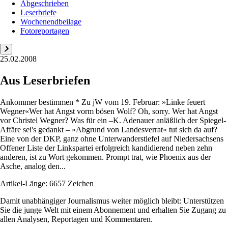
Abgeschrieben
Leserbriefe
Wochenendbeilage
Fotoreportagen
25.02.2008
Aus Leserbriefen
Ankommer bestimmen * Zu jW vom 19. Februar: »Linke feuert
Wegner«Wer hat Angst vorm bösen Wolf? Oh, sorry. Wer hat Angst
vor Christel Wegner? Was für ein –K. Adenauer anläßlich der Spiegel-
Affäre sei's gedankt – »Abgrund von Landesverrat« tut sich da auf?
Eine von der DKP, ganz ohne Unterwanderstiefel auf Niedersachsens
Offener Liste der Linkspartei erfolgreich kandidierend neben zehn
anderen, ist zu Wort gekommen. Prompt trat, wie Phoenix aus der
Asche, analog den...
Artikel-Länge: 6657 Zeichen
Damit unabhängiger Journalismus weiter möglich bleibt: Unterstützen
Sie die junge Welt mit einem Abonnement und erhalten Sie Zugang zu
allen Analysen, Reportagen und Kommentaren.