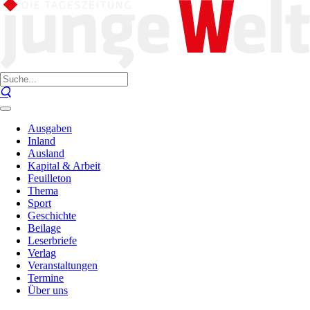
Ausgaben
Inland
Ausland
Kapital & Arbeit
Feuilleton
Thema
Sport
Geschichte
Beilage
Leserbriefe
Verlag
Veranstaltungen
Termine
Über uns