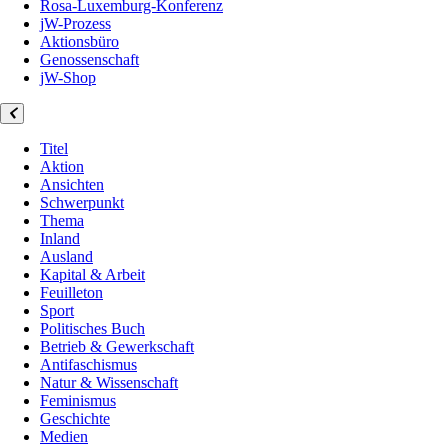
Rosa-Luxemburg-Konferenz
jW-Prozess
Aktionsbüro
Genossenschaft
jW-Shop
Titel
Aktion
Ansichten
Schwerpunkt
Thema
Inland
Ausland
Kapital & Arbeit
Feuilleton
Sport
Politisches Buch
Betrieb & Gewerkschaft
Antifaschismus
Natur & Wissenschaft
Feminismus
Geschichte
Medien