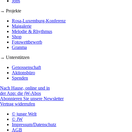
Jobs
→ Projekte
Rosa-Luxemburg-Konferenz
Maigalerie
Melodie & Rhythmus
Shop
Fotowettbewerb
Granma
→ Unterstützen
Genossenschaft
Aktionsbüro
Spenden
Nach Hause, online und in
der App: die jW-Abos
Abonnieren Sie unsere Newsletter
Vertrag widerrufen
© junge Welt
© JW
Impressum/Datenschutz
AGB