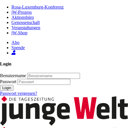
Zum
Rosa-Luxemburg-Konferenz
Inhalt
jW-Prozess
der
Aktionsbüro
Seite
Genossenschaft
Veranstaltungen
jW-Shop
Abo
Spende
Login
Benutzername
Passwort
Login
Passwort vergessen?