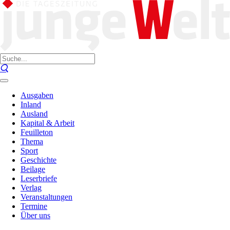
Ausgaben
Inland
Ausland
Kapital & Arbeit
Feuilleton
Thema
Sport
Geschichte
Beilage
Leserbriefe
Verlag
Veranstaltungen
Termine
Über uns