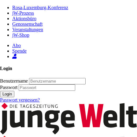
Zum
Rosa-Luxemburg-Konferenz
Inhalt
jW-Prozess
der
Aktionsbüro
Seite
Genossenschaft
Veranstaltungen
jW-Shop
Abo
Spende
Login
Benutzername
Passwort
Login
Passwort vergessen?