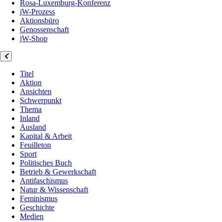
Rosa-Luxemburg-Konferenz
jW-Prozess
Aktionsbüro
Genossenschaft
jW-Shop
Titel
Aktion
Ansichten
Schwerpunkt
Thema
Inland
Ausland
Kapital & Arbeit
Feuilleton
Sport
Politisches Buch
Betrieb & Gewerkschaft
Antifaschismus
Natur & Wissenschaft
Feminismus
Geschichte
Medien