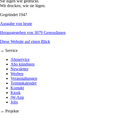
Sie lügen wie gedruckt.
Wir drucken, wie sie lügen.
Gegründet 1947
Ausgabe von heute
Herausgegeben von 3079 GenossInnen
Diese Website auf einen Blick
→ Service
Aboservice
Abo kündigen
Newsletter
Werben
Veranstaltungen
Terminkalender
Kontakt
Kiosk
jW-App
Jobs
→ Projekte