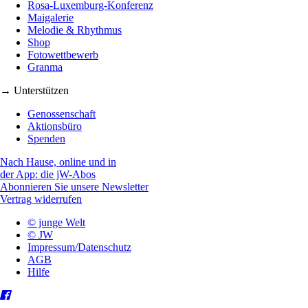
Rosa-Luxemburg-Konferenz
Maigalerie
Melodie & Rhythmus
Shop
Fotowettbewerb
Granma
→ Unterstützen
Genossenschaft
Aktionsbüro
Spenden
Nach Hause, online und in
der App: die jW-Abos
Abonnieren Sie unsere Newsletter
Vertrag widerrufen
© junge Welt
© JW
Impressum/Datenschutz
AGB
Hilfe