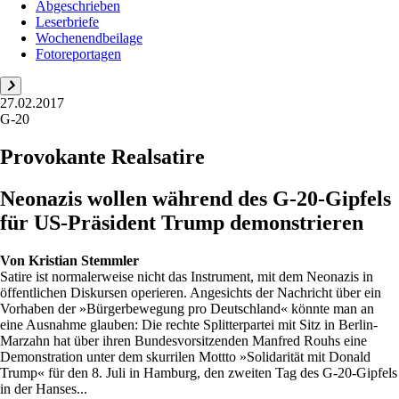
Abgeschrieben
Leserbriefe
Wochenendbeilage
Fotoreportagen
27.02.2017
G-20
Provokante Realsatire
Neonazis wollen während des G-20-Gipfels
für US-Präsident Trump demonstrieren
Von
Kristian Stemmler
Satire ist normalerweise nicht das Instrument, mit dem Neonazis in
öffentlichen Diskursen operieren. Angesichts der Nachricht über ein
Vorhaben der »Bürgerbewegung pro Deutschland« könnte man an
eine Ausnahme glauben: Die rechte Splitterpartei mit Sitz in Berlin-
Marzahn hat über ihren Bundesvorsitzenden Manfred Rouhs eine
Demonstration unter dem skurrilen Mottto »Solidarität mit Donald
Trump« für den 8. Juli in Hamburg, den zweiten Tag des G-20-Gipfels
in der Hanses...