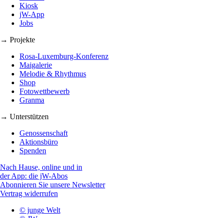
Kiosk
jW-App
Jobs
→ Projekte
Rosa-Luxemburg-Konferenz
Maigalerie
Melodie & Rhythmus
Shop
Fotowettbewerb
Granma
→ Unterstützen
Genossenschaft
Aktionsbüro
Spenden
Nach Hause, online und in
der App: die jW-Abos
Abonnieren Sie unsere Newsletter
Vertrag widerrufen
© junge Welt