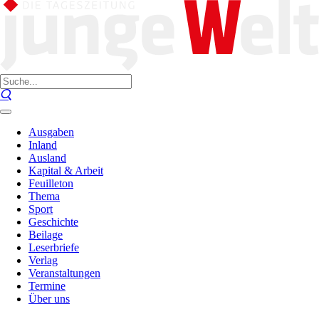
Ausgaben
Inland
Ausland
Kapital & Arbeit
Feuilleton
Thema
Sport
Geschichte
Beilage
Leserbriefe
Verlag
Veranstaltungen
Termine
Über uns