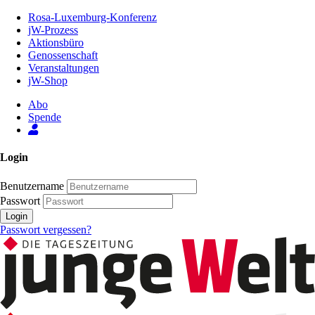
Zum
Rosa-Luxemburg-Konferenz
Inhalt
jW-Prozess
der
Aktionsbüro
Seite
Genossenschaft
Veranstaltungen
jW-Shop
Abo
Spende
Login
Benutzername
Passwort
Login
Passwort vergessen?