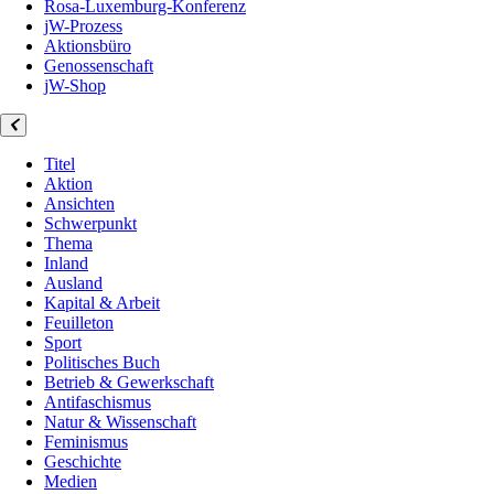
Rosa-Luxemburg-Konferenz
jW-Prozess
Aktionsbüro
Genossenschaft
jW-Shop
Titel
Aktion
Ansichten
Schwerpunkt
Thema
Inland
Ausland
Kapital & Arbeit
Feuilleton
Sport
Politisches Buch
Betrieb & Gewerkschaft
Antifaschismus
Natur & Wissenschaft
Feminismus
Geschichte
Medien