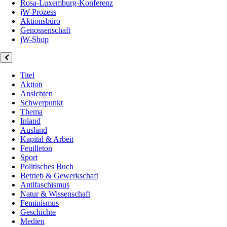
Rosa-Luxemburg-Konferenz
jW-Prozess
Aktionsbüro
Genossenschaft
jW-Shop
Titel
Aktion
Ansichten
Schwerpunkt
Thema
Inland
Ausland
Kapital & Arbeit
Feuilleton
Sport
Politisches Buch
Betrieb & Gewerkschaft
Antifaschismus
Natur & Wissenschaft
Feminismus
Geschichte
Medien