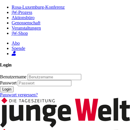
Zum
Rosa-Luxemburg-Konferenz
Inhalt
jW-Prozess
der
Aktionsbüro
Seite
Genossenschaft
Veranstaltungen
jW-Shop
Abo
Spende
Login
Benutzername
Passwort
Login
Passwort vergessen?