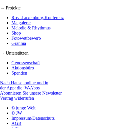
→ Projekte
Rosa-Luxemburg-Konferenz
Maigalerie
Melodie & Rhythmus
Shop
Fotowettbewerb
Granma
→ Unterstützen
Genossenschaft
Aktionsbüro
Spenden
Nach Hause, online und in
der App: die jW-Abos
Abonnieren Sie unsere Newsletter
Vertrag widerrufen
© junge Welt
© JW
Impressum/Datenschutz
AGB