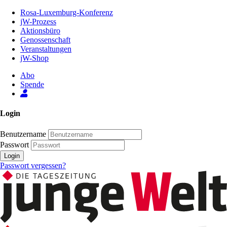
Zum
Rosa-Luxemburg-Konferenz
Inhalt
jW-Prozess
der
Aktionsbüro
Seite
Genossenschaft
Veranstaltungen
jW-Shop
Abo
Spende
Login
Benutzername
Passwort
Login
Passwort vergessen?