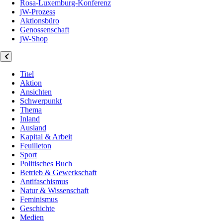
Rosa-Luxemburg-Konferenz
jW-Prozess
Aktionsbüro
Genossenschaft
jW-Shop
Titel
Aktion
Ansichten
Schwerpunkt
Thema
Inland
Ausland
Kapital & Arbeit
Feuilleton
Sport
Politisches Buch
Betrieb & Gewerkschaft
Antifaschismus
Natur & Wissenschaft
Feminismus
Geschichte
Medien