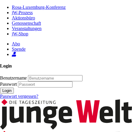
Zum
Rosa-Luxemburg-Konferenz
Inhalt
jW-Prozess
der
Aktionsbüro
Seite
Genossenschaft
Veranstaltungen
jW-Shop
Abo
Spende
Login
Benutzername
Passwort
Login
Passwort vergessen?