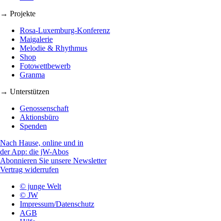
→ Projekte
Rosa-Luxemburg-Konferenz
Maigalerie
Melodie & Rhythmus
Shop
Fotowettbewerb
Granma
→ Unterstützen
Genossenschaft
Aktionsbüro
Spenden
Nach Hause, online und in
der App: die jW-Abos
Abonnieren Sie unsere Newsletter
Vertrag widerrufen
© junge Welt
© JW
Impressum/Datenschutz
AGB