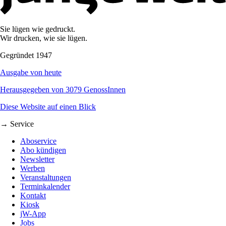
Sie lügen wie gedruckt.
Wir drucken, wie sie lügen.
Gegründet 1947
Ausgabe von heute
Herausgegeben von 3079 GenossInnen
Diese Website auf einen Blick
→ Service
Aboservice
Abo kündigen
Newsletter
Werben
Veranstaltungen
Terminkalender
Kontakt
Kiosk
jW-App
Jobs