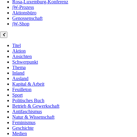
Rosa-Luxemburg-Konferenz
jW-Prozess
Aktionsbüro
Genossenschaft
jW-Shop
Titel
Aktion
Ansichten
Schwerpunkt
Thema
Inland
Ausland
Kapital & Arbeit
Feuilleton
Sport
Politisches Buch
Betrieb & Gewerkschaft
Antifaschismus
Natur & Wissenschaft
Feminismus
Geschichte
Medien