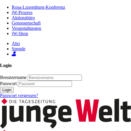
Zum
Rosa-Luxemburg-Konferenz
Inhalt
jW-Prozess
der
Aktionsbüro
Seite
Genossenschaft
Veranstaltungen
jW-Shop
Abo
Spende
Login
Benutzername
Passwort
Login
Passwort vergessen?