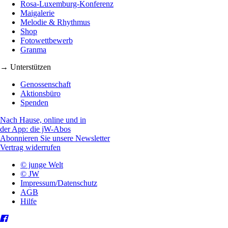
Rosa-Luxemburg-Konferenz
Maigalerie
Melodie & Rhythmus
Shop
Fotowettbewerb
Granma
→ Unterstützen
Genossenschaft
Aktionsbüro
Spenden
Nach Hause, online und in
der App: die jW-Abos
Abonnieren Sie unsere Newsletter
Vertrag widerrufen
© junge Welt
© JW
Impressum/Datenschutz
AGB
Hilfe