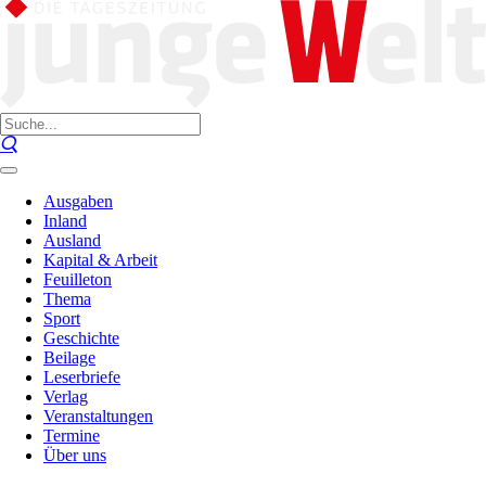
Ausgaben
Inland
Ausland
Kapital & Arbeit
Feuilleton
Thema
Sport
Geschichte
Beilage
Leserbriefe
Verlag
Veranstaltungen
Termine
Über uns