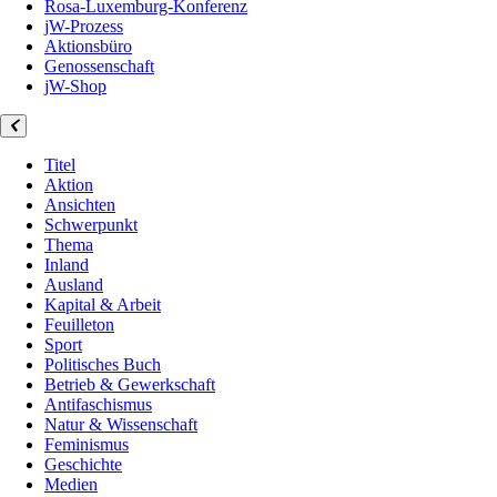
Rosa-Luxemburg-Konferenz
jW-Prozess
Aktionsbüro
Genossenschaft
jW-Shop
Titel
Aktion
Ansichten
Schwerpunkt
Thema
Inland
Ausland
Kapital & Arbeit
Feuilleton
Sport
Politisches Buch
Betrieb & Gewerkschaft
Antifaschismus
Natur & Wissenschaft
Feminismus
Geschichte
Medien