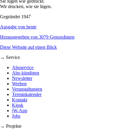
Sie lügen wie gedruckt.
Wir drucken, wie sie lügen.
Gegründet 1947
Ausgabe von heute
Herausgegeben von 3079 GenossInnen
Diese Website auf einen Blick
→ Service
Aboservice
Abo kündigen
Newsletter
Werben
Veranstaltungen
Terminkalender
Kontakt
Kiosk
jW-App
Jobs
→ Projekte