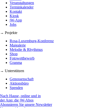
Veranstaltungen
Terminkalender
Kontakt
Kiosk
jW-App
Jobs
→ Projekte
Rosa-Luxemburg-Konferenz
Maigalerie
Melodie & Rhythmus
Shop
Fotowettbewerb
Granma
→ Unterstützen
Genossenschaft
Aktionsbüro
Spenden
Nach Hause, online und in
der App: die jW-Abos
Abonnieren Sie unsere Newsletter