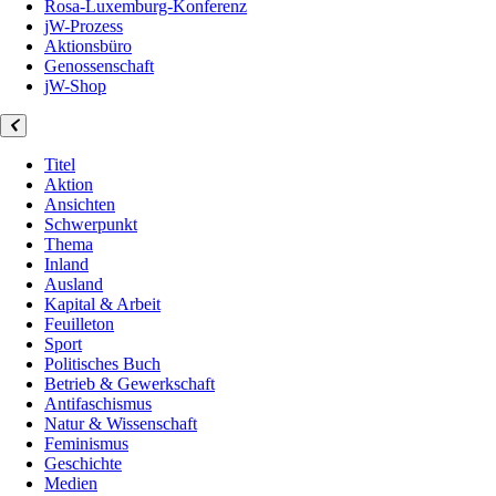
Rosa-Luxemburg-Konferenz
jW-Prozess
Aktionsbüro
Genossenschaft
jW-Shop
Titel
Aktion
Ansichten
Schwerpunkt
Thema
Inland
Ausland
Kapital & Arbeit
Feuilleton
Sport
Politisches Buch
Betrieb & Gewerkschaft
Antifaschismus
Natur & Wissenschaft
Feminismus
Geschichte
Medien