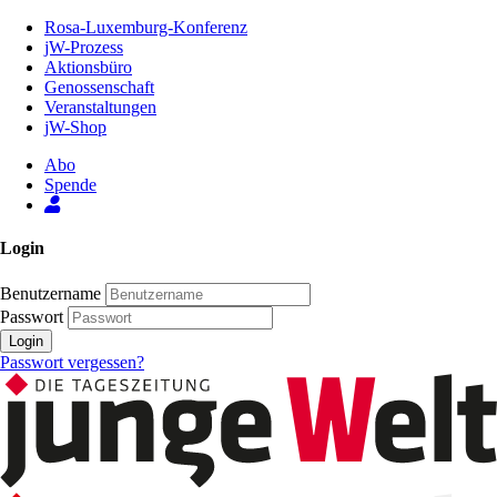
Zum
Rosa-Luxemburg-Konferenz
Inhalt
jW-Prozess
der
Aktionsbüro
Seite
Genossenschaft
Veranstaltungen
jW-Shop
Abo
Spende
Login
Benutzername
Passwort
Login
Passwort vergessen?