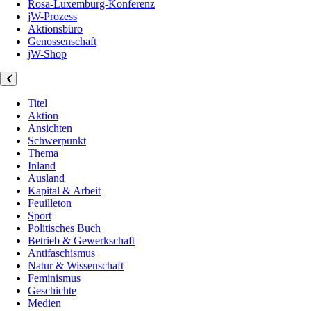
Rosa-Luxemburg-Konferenz
jW-Prozess
Aktionsbüro
Genossenschaft
jW-Shop
Titel
Aktion
Ansichten
Schwerpunkt
Thema
Inland
Ausland
Kapital & Arbeit
Feuilleton
Sport
Politisches Buch
Betrieb & Gewerkschaft
Antifaschismus
Natur & Wissenschaft
Feminismus
Geschichte
Medien