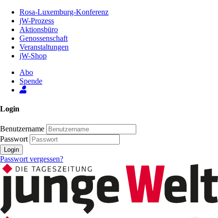
Zum
Rosa-Luxemburg-Konferenz
Inhalt
jW-Prozess
der
Aktionsbüro
Seite
Genossenschaft
Veranstaltungen
jW-Shop
Abo
Spende
Login
Benutzername
Passwort
Login
Passwort vergessen?