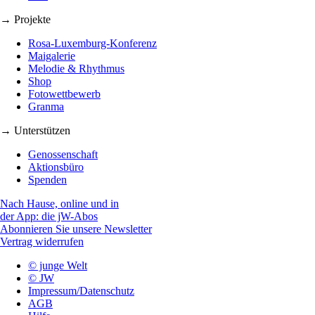
→ Projekte
Rosa-Luxemburg-Konferenz
Maigalerie
Melodie & Rhythmus
Shop
Fotowettbewerb
Granma
→ Unterstützen
Genossenschaft
Aktionsbüro
Spenden
Nach Hause, online und in
der App: die jW-Abos
Abonnieren Sie unsere Newsletter
Vertrag widerrufen
© junge Welt
© JW
Impressum/Datenschutz
AGB