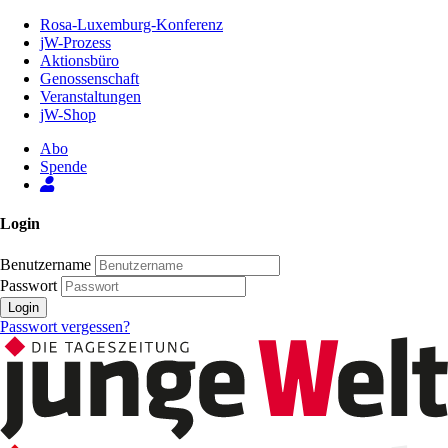
Zum
Rosa-Luxemburg-Konferenz
Inhalt
jW-Prozess
der
Aktionsbüro
Seite
Genossenschaft
Veranstaltungen
jW-Shop
Abo
Spende
Login
Benutzername
Passwort
Login
Passwort vergessen?