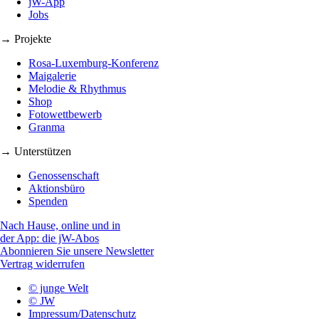
jW-App
Jobs
→ Projekte
Rosa-Luxemburg-Konferenz
Maigalerie
Melodie & Rhythmus
Shop
Fotowettbewerb
Granma
→ Unterstützen
Genossenschaft
Aktionsbüro
Spenden
Nach Hause, online und in
der App: die jW-Abos
Abonnieren Sie unsere Newsletter
Vertrag widerrufen
© junge Welt
© JW
Impressum/Datenschutz