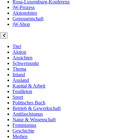
Rosa-Luxemburg-Konferenz
jW-Prozess
Aktionsbüro
Genossenschaft
jW-Shop
Titel
Aktion
Ansichten
Schwerpunkt
Thema
Inland
Ausland
Kapital & Arbeit
Feuilleton
Sport
Politisches Buch
Betrieb & Gewerkschaft
Antifaschismus
Natur & Wissenschaft
Feminismus
Geschichte
Medien