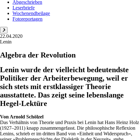
Abgeschrieben
Leserbriefe
Wochenendbeilage
Fotoreportagen
22.04.2020
Lenin
Algebra der Revolution
Lenin wurde der vielleicht bedeutendste
Politiker der Arbeiterbewegung, weil er
sich stets mit erstklassiger Theorie
ausstattete. Das zeigt seine lebenslange
Hegel-Lektüre
Von
Arnold Schölzel
Das Verhältnis von Theo­rie und Praxis bei Lenin hat Hans Heinz Holz
(1927–2011) knapp zusammengefasst. Die philosophische Reflexion
Lenins, schrieb er im dritten Band von »Einheit und Widerspruch«,
seiner »Problemgeschichte der Dialektik in der Neuzeit«, stehe