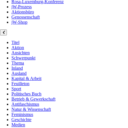
Rosa-Luxemburg-Konferenz
jW-Prozess
Aktionsbüro
Genossenschaft
jW-Shop
Titel
Aktion
Ansichten
Schwerpunkt
Thema
Inland
Ausland
Kapital & Arbeit
Feuilleton
Sport
Politisches Buch
Betrieb & Gewerkschaft
Antifaschismus
Natur & Wissenschaft
Feminismus
Geschichte
Medien