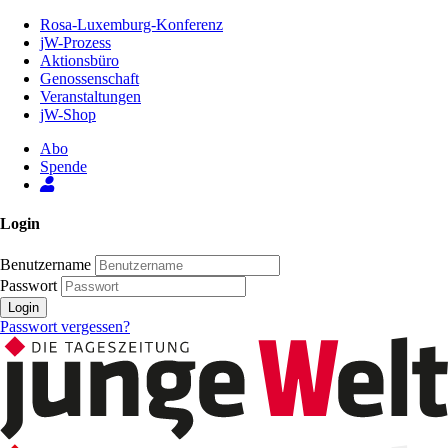
Zum
Rosa-Luxemburg-Konferenz
Inhalt
jW-Prozess
der
Aktionsbüro
Seite
Genossenschaft
Veranstaltungen
jW-Shop
Abo
Spende
Login
Benutzername
Passwort
Login
Passwort vergessen?