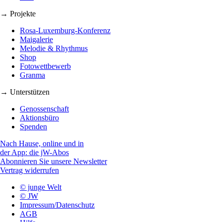
→ Projekte
Rosa-Luxemburg-Konferenz
Maigalerie
Melodie & Rhythmus
Shop
Fotowettbewerb
Granma
→ Unterstützen
Genossenschaft
Aktionsbüro
Spenden
Nach Hause, online und in
der App: die jW-Abos
Abonnieren Sie unsere Newsletter
Vertrag widerrufen
© junge Welt
© JW
Impressum/Datenschutz
AGB