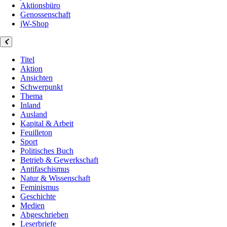
Aktionsbüro
Genossenschaft
jW-Shop
Titel
Aktion
Ansichten
Schwerpunkt
Thema
Inland
Ausland
Kapital & Arbeit
Feuilleton
Sport
Politisches Buch
Betrieb & Gewerkschaft
Antifaschismus
Natur & Wissenschaft
Feminismus
Geschichte
Medien
Abgeschrieben
Leserbriefe