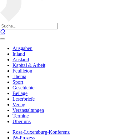
Ausgaben
Inland
Ausland
Kapital & Arbeit
Feuilleton
Thema
Sport
Geschichte
Beilage
Leserbriefe
Verlag
Veranstaltungen
Termine
Über uns
Rosa-Luxemburg-Konferenz
jW-Prozess