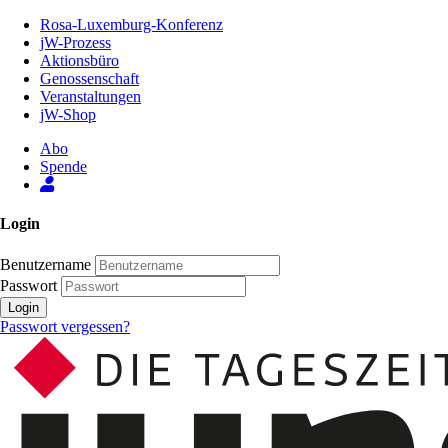
Zum
Rosa-Luxemburg-Konferenz
Inhalt
jW-Prozess
der
Aktionsbüro
Seite
Genossenschaft
Veranstaltungen
jW-Shop
Abo
Spende
Login
Benutzername
Passwort
Login
Passwort vergessen?