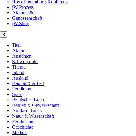
Rosa-Luxemburg-Konferenz
jW-Prozess
Aktionsbüro
Genossenschaft
jW-Shop
Titel
Aktion
Ansichten
Schwerpunkt
Thema
Inland
Ausland
Kapital & Arbeit
Feuilleton
Sport
Politisches Buch
Betrieb & Gewerkschaft
Antifaschismus
Natur & Wissenschaft
Feminismus
Geschichte
Medien