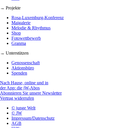
→ Projekte
Rosa-Luxemburg-Konferenz
Maigalerie
Melodie & Rhythmus
Shop
Fotowettbewerb
Granma
→ Unterstützen
Genossenschaft
Aktionsbüro
Spenden
Nach Hause, online und in
der App: die jW-Abos
Abonnieren Sie unsere Newsletter
Vertrag widerrufen
© junge Welt
© JW
Impressum/Datenschutz
AGB