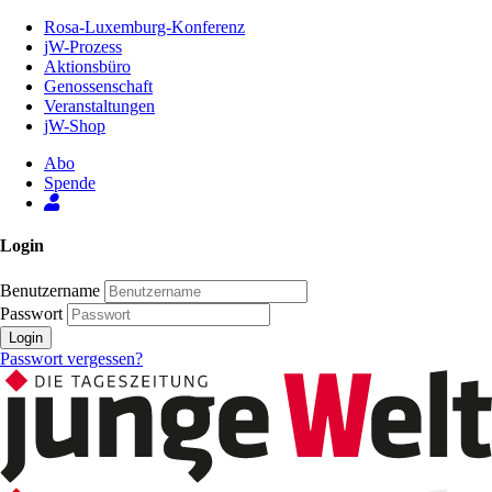
Zum
Rosa-Luxemburg-Konferenz
Inhalt
jW-Prozess
der
Aktionsbüro
Seite
Genossenschaft
Veranstaltungen
jW-Shop
Abo
Spende
Login
Benutzername
Passwort
Login
Passwort vergessen?