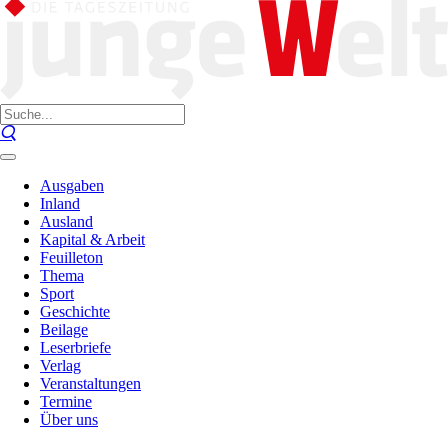
Ausgaben
Inland
Ausland
Kapital & Arbeit
Feuilleton
Thema
Sport
Geschichte
Beilage
Leserbriefe
Verlag
Veranstaltungen
Termine
Über uns