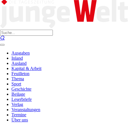
Ausgaben
Inland
Ausland
Kapital & Arbeit
Feuilleton
Thema
Sport
Geschichte
Beilage
Leserbriefe
Verlag
Veranstaltungen
Termine
Über uns