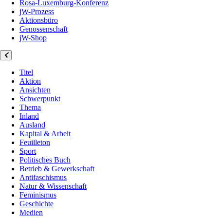
Rosa-Luxemburg-Konferenz
jW-Prozess
Aktionsbüro
Genossenschaft
jW-Shop
Titel
Aktion
Ansichten
Schwerpunkt
Thema
Inland
Ausland
Kapital & Arbeit
Feuilleton
Sport
Politisches Buch
Betrieb & Gewerkschaft
Antifaschismus
Natur & Wissenschaft
Feminismus
Geschichte
Medien