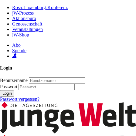
Zum
Rosa-Luxemburg-Konferenz
Inhalt
jW-Prozess
der
Aktionsbüro
Seite
Genossenschaft
Veranstaltungen
jW-Shop
Abo
Spende
Login
Benutzername
Passwort
Login
Passwort vergessen?