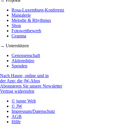
→ Projekte
Rosa-Luxemburg-Konferenz
Maigalerie
Melodie & Rhythmus
Shop
Fotowettbewerb
Granma
→ Unterstützen
Genossenschaft
Aktionsbüro
Spenden
Nach Hause, online und in
der App: die jW-Abos
Abonnieren Sie unsere Newsletter
Vertrag widerrufen
© junge Welt
© JW
Impressum/Datenschutz
AGB
Hilfe