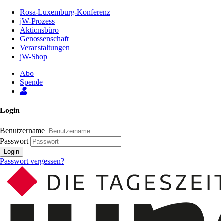
Zum
Rosa-Luxemburg-Konferenz
Inhalt
jW-Prozess
der
Aktionsbüro
Seite
Genossenschaft
Veranstaltungen
jW-Shop
Abo
Spende
Login
Benutzername
Passwort
Login
Passwort vergessen?