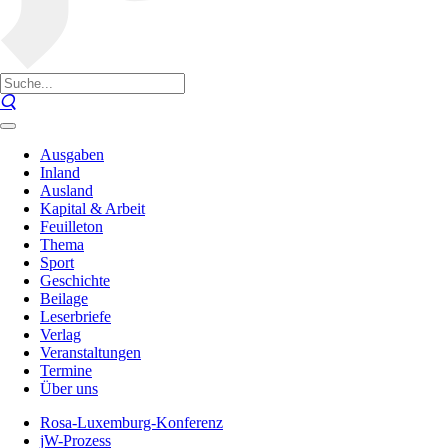
Ausgaben
Inland
Ausland
Kapital & Arbeit
Feuilleton
Thema
Sport
Geschichte
Beilage
Leserbriefe
Verlag
Veranstaltungen
Termine
Über uns
Rosa-Luxemburg-Konferenz
jW-Prozess