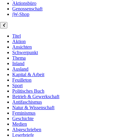
Aktionsbüro
Genossenschaft
jW-Shop
Titel
Aktion
Ansichten
Schwerpunkt
Thema
Inland
Ausland
Kapital & Arbeit
Feuilleton
Sport
Politisches Buch
Betrieb & Gewerkschaft
Antifaschismus
Natur & Wissenschaft
Feminismus
Geschichte
Medien
Abgeschrieben
Leserbriefe