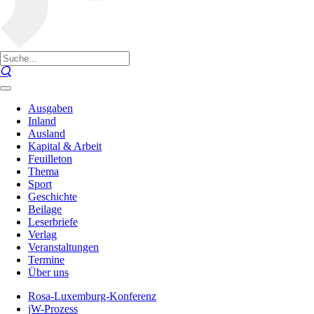
Ausgaben
Inland
Ausland
Kapital & Arbeit
Feuilleton
Thema
Sport
Geschichte
Beilage
Leserbriefe
Verlag
Veranstaltungen
Termine
Über uns
Rosa-Luxemburg-Konferenz
jW-Prozess