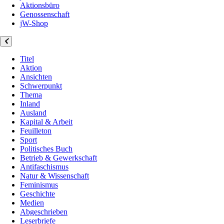
Aktionsbüro
Genossenschaft
jW-Shop
Titel
Aktion
Ansichten
Schwerpunkt
Thema
Inland
Ausland
Kapital & Arbeit
Feuilleton
Sport
Politisches Buch
Betrieb & Gewerkschaft
Antifaschismus
Natur & Wissenschaft
Feminismus
Geschichte
Medien
Abgeschrieben
Leserbriefe