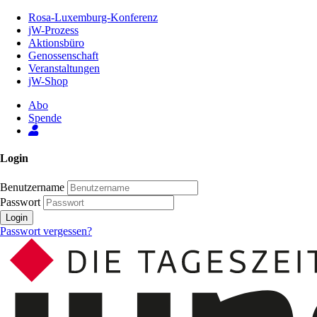
Zum
Rosa-Luxemburg-Konferenz
Inhalt
jW-Prozess
der
Aktionsbüro
Seite
Genossenschaft
Veranstaltungen
jW-Shop
Abo
Spende
Login
Benutzername
Passwort
Login
Passwort vergessen?