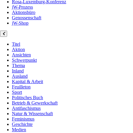
Rosa-Luxemburg-Konferenz
jW-Prozess
Aktionsbüro
Genossenschaft
jW-Shop
Titel
Aktion
Ansichten
Schwerpunkt
Thema
Inland
Ausland
Kapital & Arbeit
Feuilleton
Sport
Politisches Buch
Betrieb & Gewerkschaft
Antifaschismus
Natur & Wissenschaft
Feminismus
Geschichte
Medien