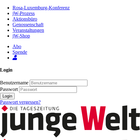
Zum
Rosa-Luxemburg-Konferenz
Inhalt
jW-Prozess
der
Aktionsbüro
Seite
Genossenschaft
Veranstaltungen
jW-Shop
Abo
Spende
Login
Benutzername
Passwort
Login
Passwort vergessen?