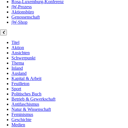
Rosa-Luxemburg-Konferenz
jW-Prozess
Aktionsbüro
Genossenschaft
jW-Shop
Titel
Aktion
Ansichten
Schwerpunkt
Thema
Inland
Ausland
Kapital & Arbeit
Feuilleton
Sport
Politisches Buch
Betrieb & Gewerkschaft
Antifaschismus
Natur & Wissenschaft
Feminismus
Geschichte
Medien