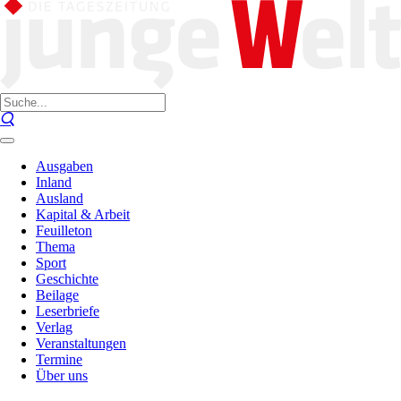
Ausgaben
Inland
Ausland
Kapital & Arbeit
Feuilleton
Thema
Sport
Geschichte
Beilage
Leserbriefe
Verlag
Veranstaltungen
Termine
Über uns