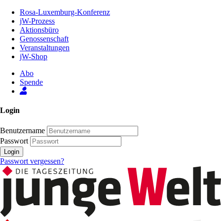
Zum
Rosa-Luxemburg-Konferenz
Inhalt
jW-Prozess
der
Aktionsbüro
Seite
Genossenschaft
Veranstaltungen
jW-Shop
Abo
Spende
Login
Benutzername
Passwort
Login
Passwort vergessen?