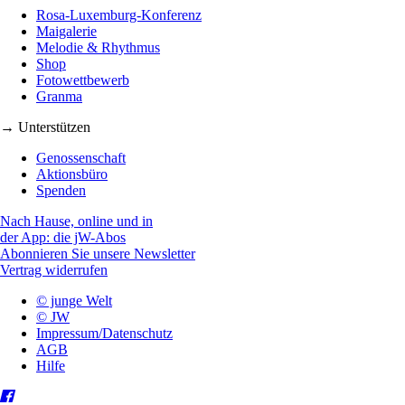
Rosa-Luxemburg-Konferenz
Maigalerie
Melodie & Rhythmus
Shop
Fotowettbewerb
Granma
→ Unterstützen
Genossenschaft
Aktionsbüro
Spenden
Nach Hause, online und in
der App: die jW-Abos
Abonnieren Sie unsere Newsletter
Vertrag widerrufen
© junge Welt
© JW
Impressum/Datenschutz
AGB
Hilfe