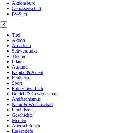
Aktionsbüro
Genossenschaft
jW-Shop
Titel
Aktion
Ansichten
Schwerpunkt
Thema
Inland
Ausland
Kapital & Arbeit
Feuilleton
Sport
Politisches Buch
Betrieb & Gewerkschaft
Antifaschismus
Natur & Wissenschaft
Feminismus
Geschichte
Medien
Abgeschrieben
Leserbriefe