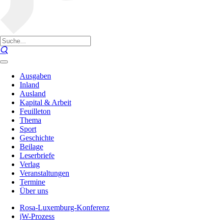
Ausgaben
Inland
Ausland
Kapital & Arbeit
Feuilleton
Thema
Sport
Geschichte
Beilage
Leserbriefe
Verlag
Veranstaltungen
Termine
Über uns
Rosa-Luxemburg-Konferenz
jW-Prozess