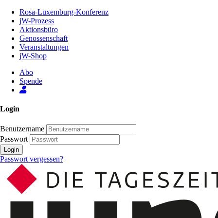
Zum
Rosa-Luxemburg-Konferenz
Inhalt
jW-Prozess
der
Aktionsbüro
Seite
Genossenschaft
Veranstaltungen
jW-Shop
Abo
Spende
Login
Benutzername
Passwort
Login
Passwort vergessen?