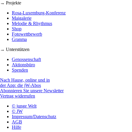
→ Projekte
Rosa-Luxemburg-Konferenz
Maigalerie
Melodie & Rhythmus
Shop
Fotowettbewerb
Granma
→ Unterstützen
Genossenschaft
Aktionsbüro
Spenden
Nach Hause, online und in
der App: die jW-Abos
Abonnieren Sie unsere Newsletter
Vertrag widerrufen
© junge Welt
© JW
Impressum/Datenschutz
AGB
Hilfe