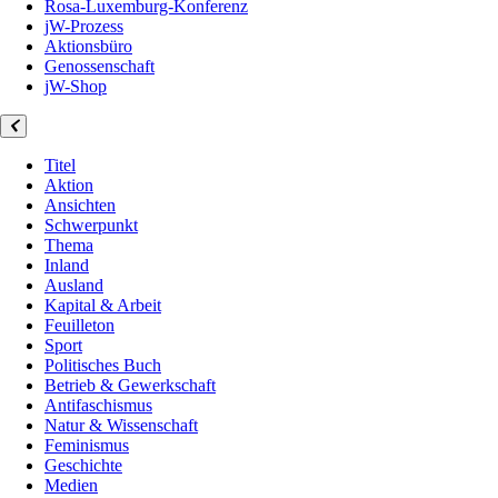
Rosa-Luxemburg-Konferenz
jW-Prozess
Aktionsbüro
Genossenschaft
jW-Shop
Titel
Aktion
Ansichten
Schwerpunkt
Thema
Inland
Ausland
Kapital & Arbeit
Feuilleton
Sport
Politisches Buch
Betrieb & Gewerkschaft
Antifaschismus
Natur & Wissenschaft
Feminismus
Geschichte
Medien