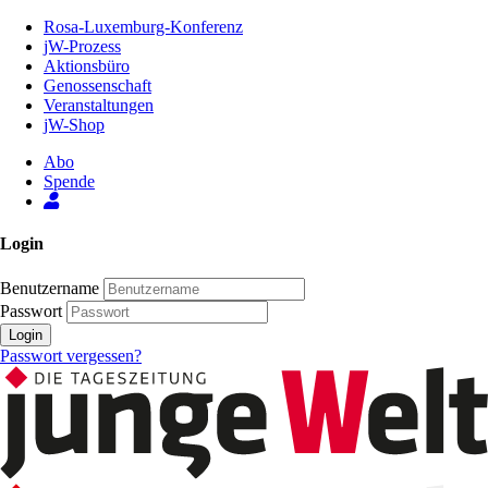
Zum
Rosa-Luxemburg-Konferenz
Inhalt
jW-Prozess
der
Aktionsbüro
Seite
Genossenschaft
Veranstaltungen
jW-Shop
Abo
Spende
Login
Benutzername
Passwort
Login
Passwort vergessen?