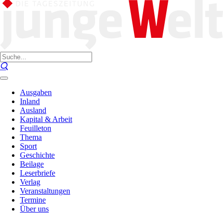
Ausgaben
Inland
Ausland
Kapital & Arbeit
Feuilleton
Thema
Sport
Geschichte
Beilage
Leserbriefe
Verlag
Veranstaltungen
Termine
Über uns