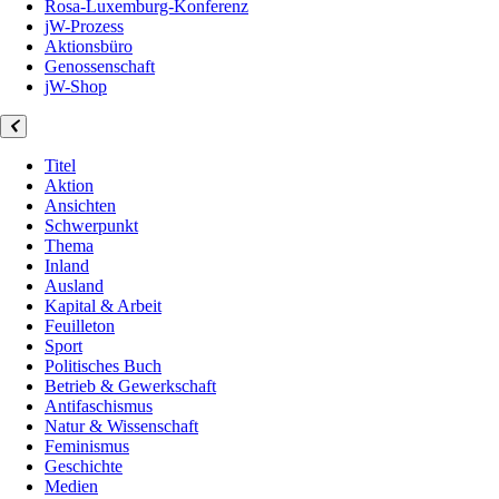
Rosa-Luxemburg-Konferenz
jW-Prozess
Aktionsbüro
Genossenschaft
jW-Shop
Titel
Aktion
Ansichten
Schwerpunkt
Thema
Inland
Ausland
Kapital & Arbeit
Feuilleton
Sport
Politisches Buch
Betrieb & Gewerkschaft
Antifaschismus
Natur & Wissenschaft
Feminismus
Geschichte
Medien