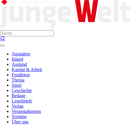
Ausgaben
Inland
Ausland
Kapital & Arbeit
Feuilleton
Thema
Sport
Geschichte
Beilage
Leserbriefe
Verlag
Veranstaltungen
Termine
Über uns