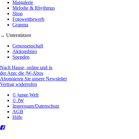
Maigalerie
Melodie & Rhythmus
Shop
Fotowettbewerb
Granma
→ Unterstützen
Genossenschaft
Aktionsbüro
Spenden
Nach Hause, online und in
der App: die jW-Abos
Abonnieren Sie unsere Newsletter
Vertrag widerrufen
© junge Welt
© JW
Impressum/Datenschutz
AGB
Hilfe