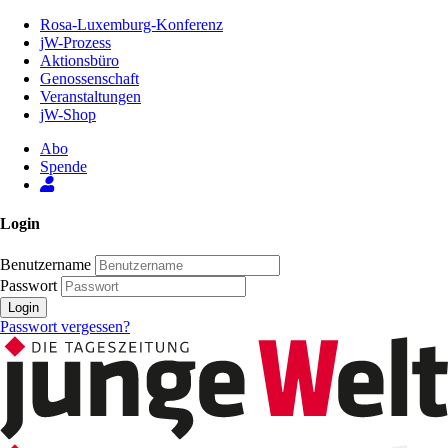
Zum
Rosa-Luxemburg-Konferenz
Inhalt
jW-Prozess
der
Aktionsbüro
Seite
Genossenschaft
Veranstaltungen
jW-Shop
Abo
Spende
Login
Benutzername
Passwort
Login
Passwort vergessen?