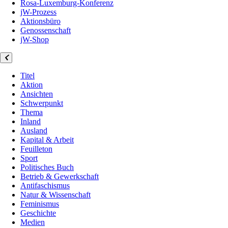
Rosa-Luxemburg-Konferenz
jW-Prozess
Aktionsbüro
Genossenschaft
jW-Shop
Titel
Aktion
Ansichten
Schwerpunkt
Thema
Inland
Ausland
Kapital & Arbeit
Feuilleton
Sport
Politisches Buch
Betrieb & Gewerkschaft
Antifaschismus
Natur & Wissenschaft
Feminismus
Geschichte
Medien