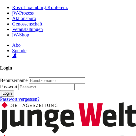
Zum
Rosa-Luxemburg-Konferenz
Inhalt
jW-Prozess
der
Aktionsbüro
Seite
Genossenschaft
Veranstaltungen
jW-Shop
Abo
Spende
Login
Benutzername
Passwort
Login
Passwort vergessen?