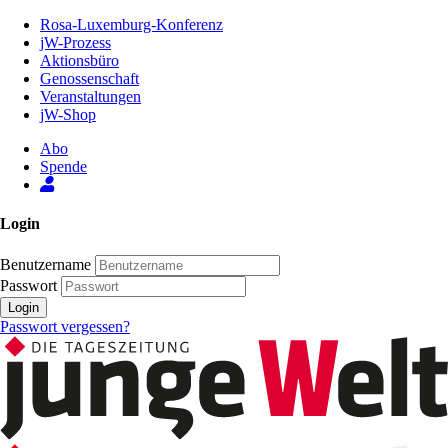
Zum
Rosa-Luxemburg-Konferenz
Inhalt
jW-Prozess
der
Aktionsbüro
Seite
Genossenschaft
Veranstaltungen
jW-Shop
Abo
Spende
Login
Benutzername
Passwort
Login
Passwort vergessen?