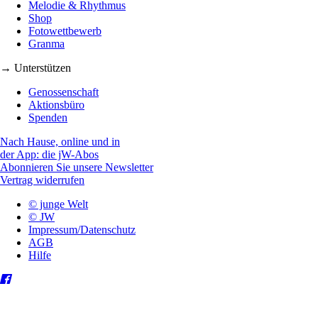
Melodie & Rhythmus
Shop
Fotowettbewerb
Granma
→ Unterstützen
Genossenschaft
Aktionsbüro
Spenden
Nach Hause, online und in
der App: die jW-Abos
Abonnieren Sie unsere Newsletter
Vertrag widerrufen
© junge Welt
© JW
Impressum/Datenschutz
AGB
Hilfe