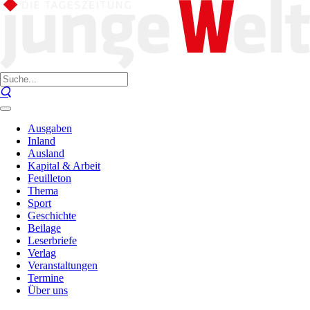
Ausgaben
Inland
Ausland
Kapital & Arbeit
Feuilleton
Thema
Sport
Geschichte
Beilage
Leserbriefe
Verlag
Veranstaltungen
Termine
Über uns