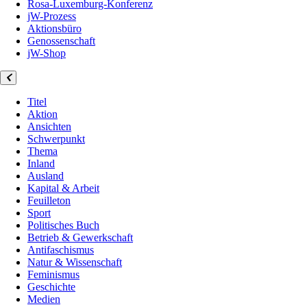
Rosa-Luxemburg-Konferenz
jW-Prozess
Aktionsbüro
Genossenschaft
jW-Shop
Titel
Aktion
Ansichten
Schwerpunkt
Thema
Inland
Ausland
Kapital & Arbeit
Feuilleton
Sport
Politisches Buch
Betrieb & Gewerkschaft
Antifaschismus
Natur & Wissenschaft
Feminismus
Geschichte
Medien