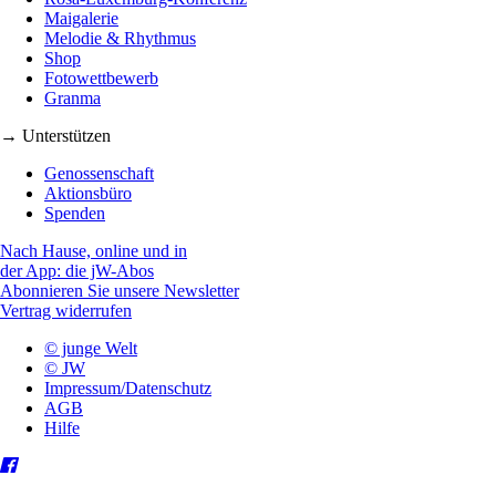
Maigalerie
Melodie & Rhythmus
Shop
Fotowettbewerb
Granma
→ Unterstützen
Genossenschaft
Aktionsbüro
Spenden
Nach Hause, online und in
der App: die jW-Abos
Abonnieren Sie unsere Newsletter
Vertrag widerrufen
© junge Welt
© JW
Impressum/Datenschutz
AGB
Hilfe