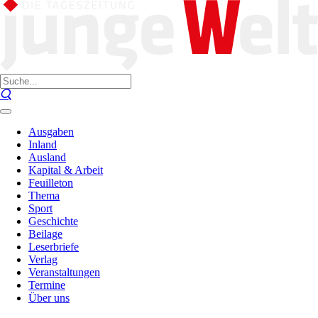
Ausgaben
Inland
Ausland
Kapital & Arbeit
Feuilleton
Thema
Sport
Geschichte
Beilage
Leserbriefe
Verlag
Veranstaltungen
Termine
Über uns