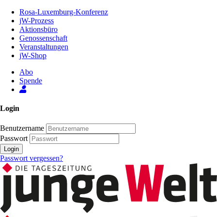
Zum
Rosa-Luxemburg-Konferenz
Inhalt
jW-Prozess
der
Aktionsbüro
Seite
Genossenschaft
Veranstaltungen
jW-Shop
Abo
Spende
Login
Benutzername
Passwort
Login
Passwort vergessen?