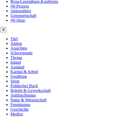
Rosa-Luxemburg-Konferenz
jW-Prozess
Aktionsbüro
Genossenschaft
jW-Shop
Titel
Aktion
Ansichten
Schwerpunkt
Thema
Inland
Ausland
Kapital & Arbeit
Feuilleton
Sport
Politisches Buch
Betrieb & Gewerkschaft
Antifaschismus
Natur & Wissenschaft
Feminismus
Geschichte
Medien